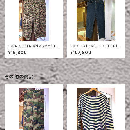
1954 AUSTRIAN ARMY PEA
60's US LEVI'S 606 DENIM
DOT CAMO FIERD PANTS
PANTS
¥19,800
¥107,800
その他の商品