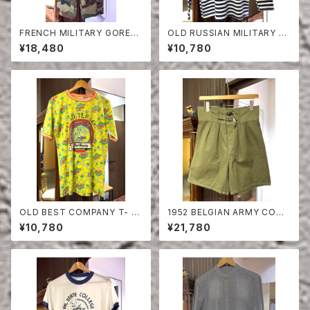
FRENCH MILITARY GORET
OLD RUSSIAN MILITARY B
EX PANTS
ORDER CUT-SEW
¥18,480
¥10,780
OLD BEST COMPANY T- S
1952 BELGIAN ARMY COTT
HIRT
ON SHORTS
¥10,780
¥21,780