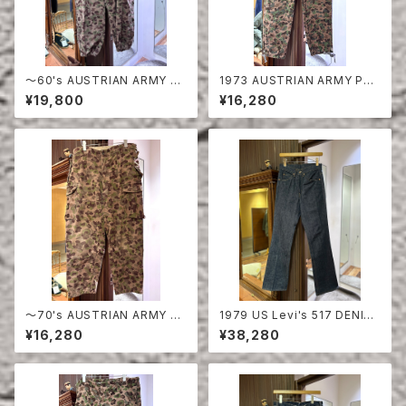
〜60's AUSTRIAN ARMY PE
1973 AUSTRIAN ARMY PEA
A DOT CAMO FIERD PANT
DOT CAMO FIERD PANTS
¥19,800
¥16,280
S
〜70's AUSTRIAN ARMY PE
1979 US Levi's 517 DENIM
A DOT CAMO FIERD PANT
PANTS DEAD STOCK
¥16,280
¥38,280
S