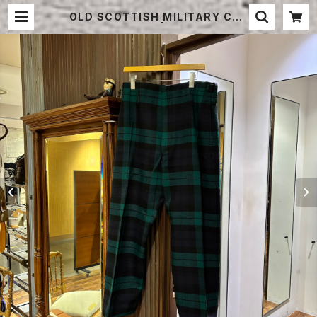
OLD SCOTTISH MILITARY CER
EMONY PANTS | STRAYSHEEP
ONLINE