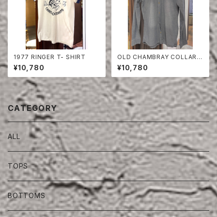
1977 RINGER T- SHIRT
OLD CHAMBRAY COLLARE
SS SHIRT
¥10,780
¥10,780
CATEGORY
ALL
TOPS
BOTTOMS