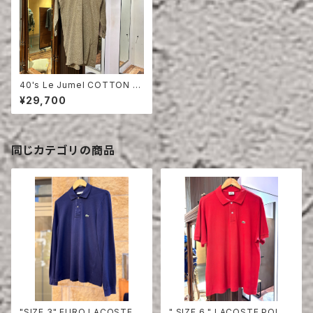
40's Le Jumel COTTON P
ULLOVER SHIRT
¥29,700
同じカテゴリの商品
"SIZE 3" EURO LACOSTE P
" SIZE 6 " LACOSTE POLO