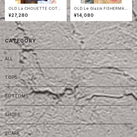
OLD La CHOUETTE COTT
OLD Le Glazik FISHERMAN
ON TWILL JACKET DEAD S
SMOCK ONE WASH
¥27,280
¥14,080
TOCK
CATEGORY
ALL
TOPS
BOTTOMS
SHOES
SCARF