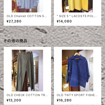
OLD Charvet COTTON SHI
" SIZE 5 " LACOSTE POLO
RT
SHIRT YELLOW
¥27,280
¥14,080
その他の商品
OLD CHECK COTTON TRO
OLD TNTY SPORT FISHER
USERS
MAN SMOCK
¥13,200
¥16,280