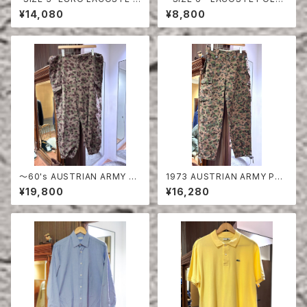
OLO SHIRT LONG SLEEVE
SHIRT RED
¥14,080
¥8,800
〜60's AUSTRIAN ARMY PE
1973 AUSTRIAN ARMY PEA
A DOT CAMO FIERD PANT
DOT CAMO FIERD PANTS
¥19,800
¥16,280
S