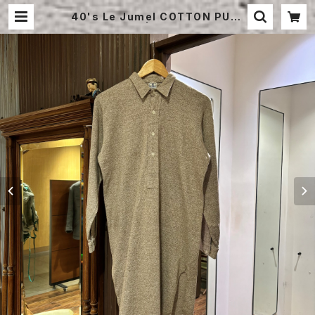
40's Le Jumel COTTON PULL
OVER SHIRT | STRAYSHEEP O
NLINE