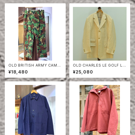
OLD BRITISH ARMY CAMO
OLD CHARLES LE GOLF LI
UFLAGE TROUSERS
NEN HERRINGBONE TAILO
¥18,480
¥25,080
RED JACKET