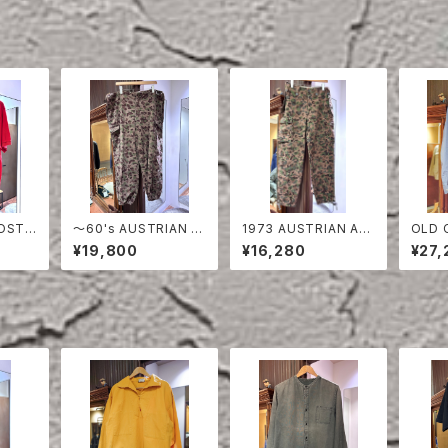
〜60's AUSTRIAN A
1973 AUSTRIAN AR
OLD 
RED
RMY PEA DOT CAM
MY PEA DOT CAMO
ON S
¥19,800
¥16,280
¥27,
O FIERD PANTS
FIERD PANTS