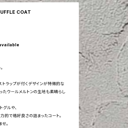
DUFFLE COAT
available
。
ストラップが付くデザインが特徴的な
まったウールメルトンの生地も素晴らし
トグルや、
魅力的で格好良さの詰まったコート。
ませ。