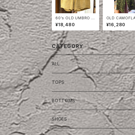
60's OLD UMBRO C
OLD CAMOFL
ORDUROY SHORTS
VER PANTS
¥18,480
¥16,280
CATEGORY
ALL
TOPS
BOTTOMS
SHOES