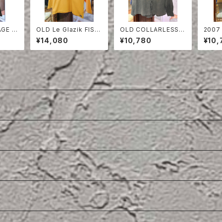
AGE O
OLD Le Glazik FISH
OLD COLLARLESS S
2007
ERMAN SMOCK
HIRT
SHIR
¥14,080
¥10,780
¥10,