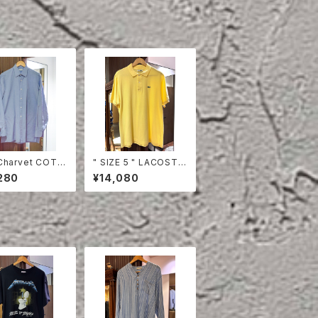
Charvet COTT
" SIZE 5 " LACOSTE
HIRT
POLO SHIRT YELLO
280
¥14,080
W