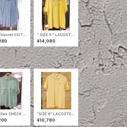
Charvet COTT
" SIZE 5 " LACOSTE
HIRT
POLO SHIRT YELLO
280
¥14,080
W
llex CHECK LI
"SIZE 6" LACOSTE
HALF SLEEVE S
POLO SHIRT
200
¥10,780