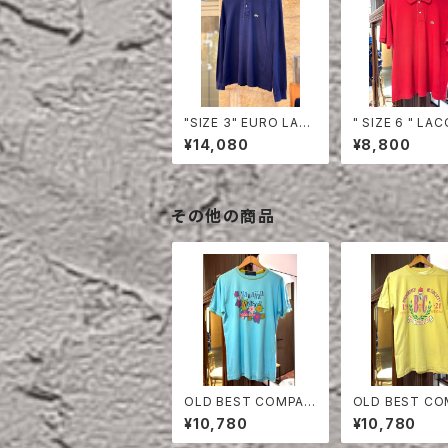
"SIZE 3" EURO LAC
" SIZE 6 " LACOSTE
OSTE POLO SHIRT
POLO SHIRT 
¥14,080
¥8,800
LONG SLEEVE
その他の商品
OLD BEST COMPAN
OLD BEST C
Y T- SHIRT
Y T- SHIRT
¥10,780
¥10,780