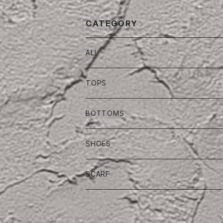
CATEGORY
ALL
TOPS
BOTTOMS
SHOES
SCARF