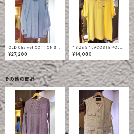
OLD Charvet COTTON SHI
" SIZE 5 " LACOSTE POLO
RT
SHIRT YELLOW
¥27,280
¥14,080
その他の商品