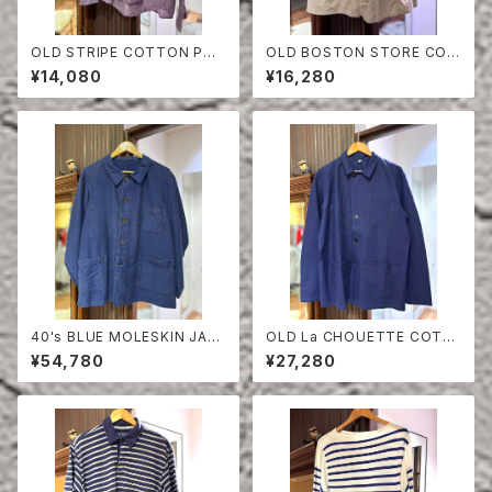
OLD STRIPE COTTON PUL
OLD BOSTON STORE COT
LOVER SHIRT
TON×POLY VEST
¥14,080
¥16,280
40's BLUE MOLESKIN JAC
OLD La CHOUETTE COTT
KET
ON TWILL JACKET DEAD S
¥54,780
¥27,280
TOCK