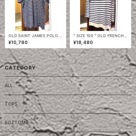
OLD SAINT JAMES POLO S
" SIZE 100 " OLD FRENCH
HIRT
NAVY BORDER CUT-SEW
¥10,780
¥18,480
CATEGORY
ALL
TOPS
BOTTOMS