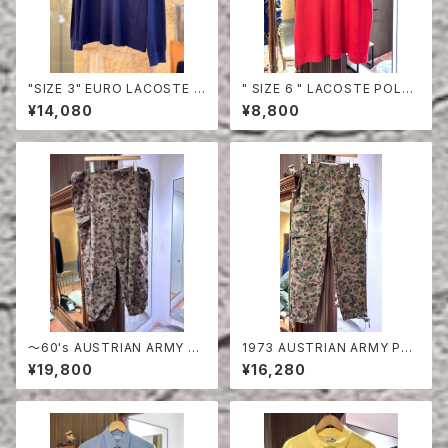
"SIZE 3" EURO LACOSTE P
" SIZE 6 " LACOSTE POLO
OLO SHIRT LONG SLEEVE
SHIRT RED
¥14,080
¥8,800
〜60's AUSTRIAN ARMY PE
1973 AUSTRIAN ARMY PEA
A DOT CAMO FIERD PANT
DOT CAMO FIERD PANTS
¥19,800
¥16,280
S