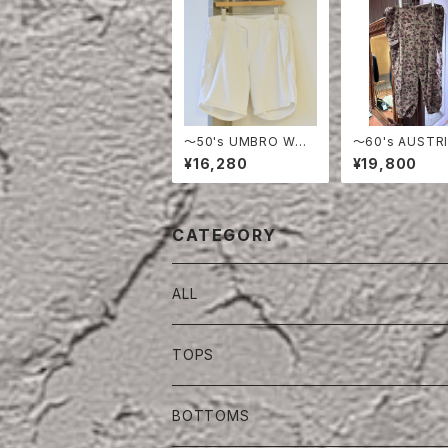
〜50's UMBRO WHI
〜60's AUSTRI
TE COTTON SHOR
RMY PEA DOT
¥16,280
¥19,800
TS
O FIERD PANT
CATEGORY
ALL
TOPS
BOTTOMS