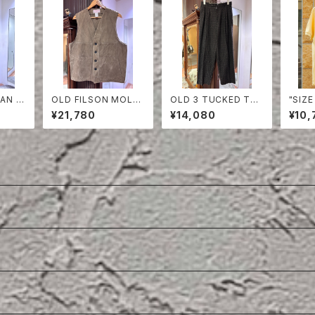
AN A
OLD FILSON MOLES
OLD 3 TUCKED TR
"SIZ
 CAM
KIN VEST
OUSERS
POLO
¥21,780
¥14,080
¥10,
S