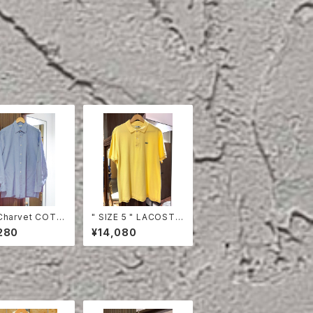
Charvet COTT
" SIZE 5 " LACOSTE
HIRT
POLO SHIRT YELLO
280
¥14,080
W