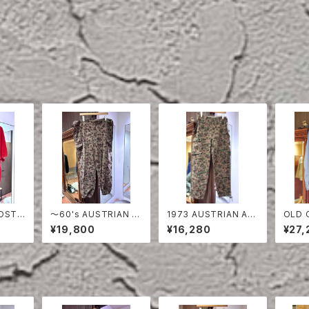
〜60's AUSTRIAN A
1973 AUSTRIAN AR
OLD 
RED
RMY PEA DOT CAM
MY PEA DOT CAMO
ON S
¥19,800
¥16,280
¥27,
O FIERD PANTS
FIERD PANTS