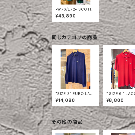
-W76/L72- SCOTIS
H MILITARY CEREM
¥43,890
ONY PANTS DEAD S
TOCK
同じカテゴリの商品
"SIZE 3" EURO LAC
" SIZE 6 " LACOSTE
OSTE POLO SHIRT
POLO SHIRT 
¥14,080
¥8,800
LONG SLEEVE
その他の商品