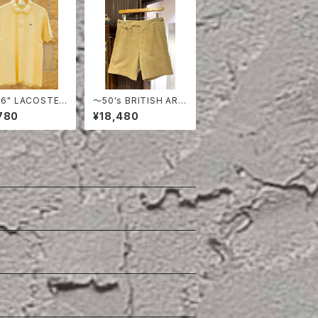
E 6" LACOSTE
〜50's BRITISH ARM
 SHIRT
Y COTTON SHORT
780
¥18,480
S