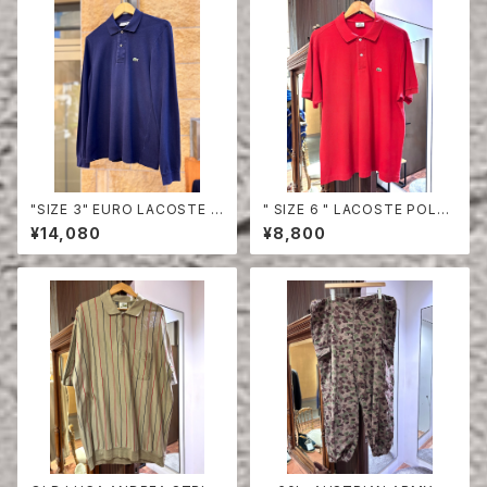
"SIZE 3" EURO LACOSTE P
" SIZE 6 " LACOSTE POLO
OLO SHIRT LONG SLEEVE
SHIRT RED
¥14,080
¥8,800