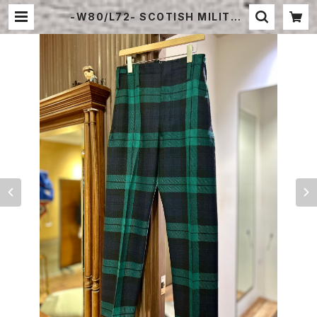
-W80/L72- SCOTISH MILITAR
Y CEREMONY PANTS DEAD ST
OCK | STRAYSHEEP ONLINE