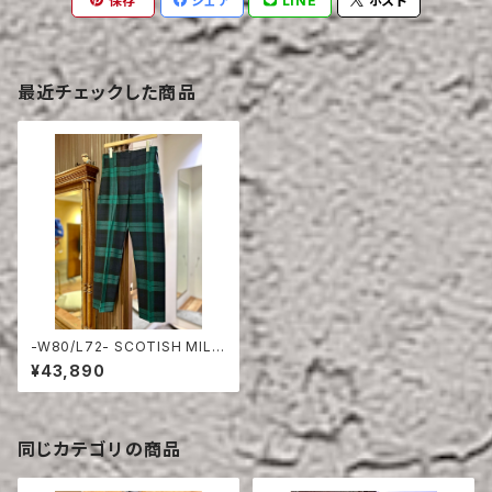
保存
シェア
LINE
ポスト
最近チェックした商品
-W80/L72- SCOTISH MILI
TARY CEREMONY PANTS D
¥43,890
EAD STOCK
同じカテゴリの商品