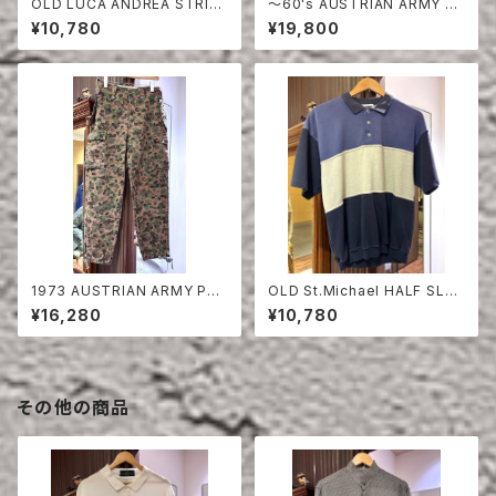
OLD LUCA ANDREA STRIPE
〜60's AUSTRIAN ARMY PE
COTTON HALF SLEEVE SHI
A DOT CAMO FIERD PANT
¥10,780
¥19,800
RT
S
1973 AUSTRIAN ARMY PEA
OLD St.Michael HALF SLEE
DOT CAMO FIERD PANTS
VE SWEAT SHIRT
¥16,280
¥10,780
その他の商品