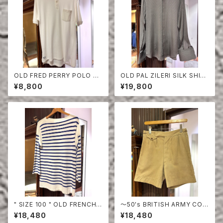
OLD FRED PERRY POLO SH
OLD PAL ZILERI SILK SHIR
IRT
T
¥8,800
¥19,800
" SIZE 100 " OLD FRENCH
〜50's BRITISH ARMY COT
NAVY BORDER CUT-SEW
TON SHORTS
¥18,480
¥18,480