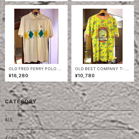
OLD FRED PERRY POLO SH
OLD BEST COMPANY T- S
IRT
HIRT
¥16,280
¥10,780
CATEGORY
ALL
TOPS