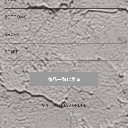
BOTTOMS
SHOES
SCARF
商品一覧に戻る
© STRAYSHEEP ONLINE
Powered by