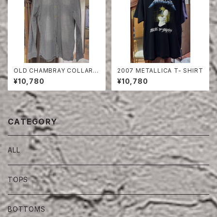
OLD CHAMBRAY COLLARE
2007 METALLICA T- SHIRT
SS SHIRT
¥10,780
¥10,780
CATEGORY
ALL
TOPS
BOTTOMS