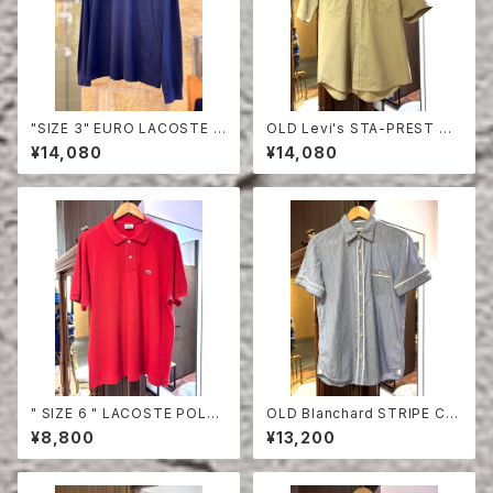
"SIZE 3" EURO LACOSTE P
OLD Levi's STA-PREST HA
OLO SHIRT LONG SLEEVE
LF SLEEVE SHIRT
¥14,080
¥14,080
" SIZE 6 " LACOSTE POLO
OLD Blanchard STRIPE CO
SHIRT RED
TTON HALF SLEEVE SHIRT
¥8,800
¥13,200