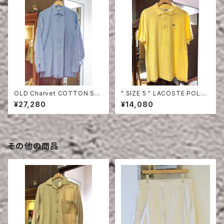
OLD Charvet COTTON SHI
" SIZE 5 " LACOSTE POLO
RT
SHIRT YELLOW
¥27,280
¥14,080
その他の商品