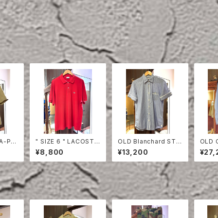
TA-PR
" SIZE 6 " LACOSTE
OLD Blanchard STRI
OLD 
EVE S
POLO SHIRT RED
PE COTTON HALF S
ON S
¥8,800
¥13,200
¥27,
LEEVE SHIRT