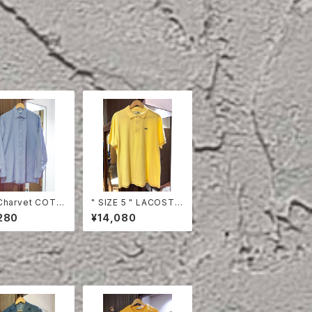
Charvet COTT
" SIZE 5 " LACOSTE
HIRT
POLO SHIRT YELLO
280
¥14,080
W