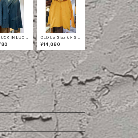
LUCK IN LUCK
OLD Le Glazik FISH
N TAILORED JA
ERMAN SMOCK
780
¥14,080