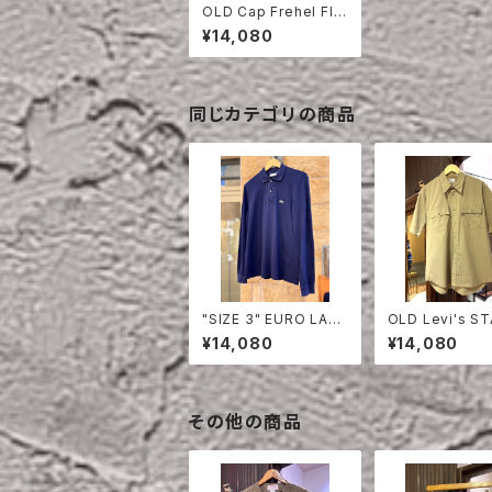
OLD Cap Frehel FIS
HERMAN SMOCK
¥14,080
同じカテゴリの商品
"SIZE 3" EURO LAC
OLD Levi's S
OSTE POLO SHIRT
EST HALF SLE
¥14,080
¥14,080
LONG SLEEVE
HIRT
その他の商品