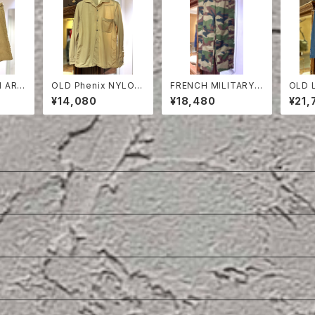
H ARM
OLD Phenix NYLON
FRENCH MILITARY
OLD 
HORT
OPEN COLLAR SHIR
GORETEX PANTS
LINE
¥14,080
¥18,480
¥21,
T
CKET