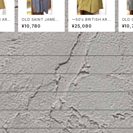
H ARM
OLD SAINT JAMES
〜50's BRITISH ARM
OLD 
HORT
POLO SHIRT
Y COTTON DRILL S
HIRT
¥10,780
¥25,080
¥10,
HORTS