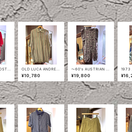
OLD LUCA ANDREA
〜60's AUSTRIAN A
1973
RED
STRIPE COTTON H
RMY PEA DOT CAM
MY P
¥10,780
¥19,800
¥16,
ALF SLEEVE SHIRT
O FIERD PANTS
FIER