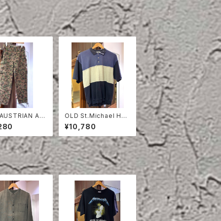
 AUSTRIAN AR
OLD St.Michael HAL
EA DOT CAMO
F SLEEVE SWEAT S
280
¥10,780
D PANTS
HIRT