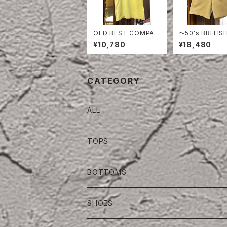
OLD BEST COMPAN
〜50's BRITIS
Y T- SHIRT
Y COTTON S
¥10,780
¥18,480
S
CATEGORY
ALL
TOPS
BOTTOMS
SHOES