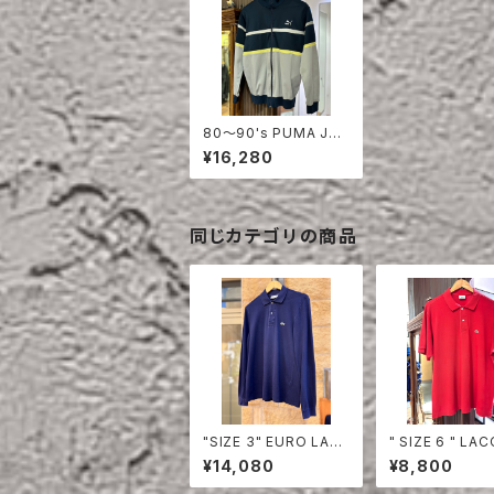
80〜90's PUMA JER
SEY TRACK JACKET
¥16,280
同じカテゴリの商品
"SIZE 3" EURO LAC
" SIZE 6 " LACOSTE
OSTE POLO SHIRT
POLO SHIRT 
¥14,080
¥8,800
LONG SLEEVE