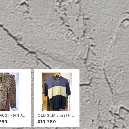
 AUSTRIAN AR
OLD St.Michael HAL
EA DOT CAMO
F SLEEVE SWEAT S
280
¥10,780
D PANTS
HIRT