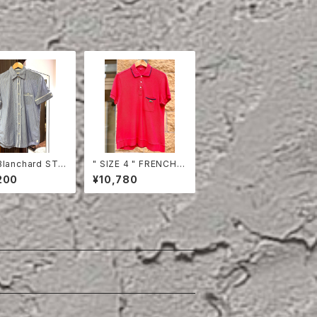
lanchard STRI
" SIZE 4 " FRENCH L
OTTON HALF S
ACOSTE POLO SHI
200
¥10,780
E SHIRT
RT HALF SLEEVE