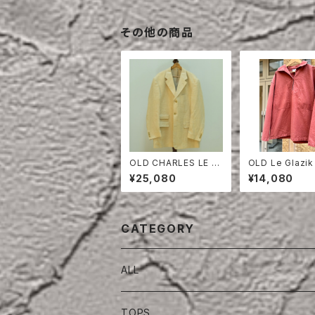
その他の商品
OLD CHARLES LE G
OLD Le Glazik
OLF LINEN HERRING
ERMAN SMOC
¥25,080
¥14,080
BONE TAILORED JA
E WASH
CKET
CATEGORY
ALL
TOPS