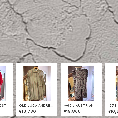
OLD LUCA ANDREA
〜60's AUSTRIAN A
1973
RED
STRIPE COTTON H
RMY PEA DOT CAM
MY P
¥10,780
¥19,800
¥16,
ALF SLEEVE SHIRT
O FIERD PANTS
FIER