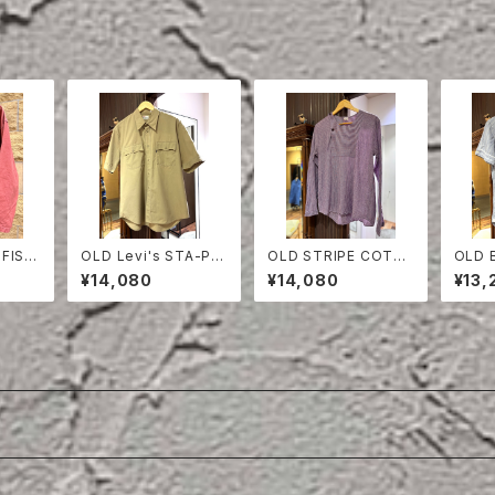
 FISH
OLD Levi's STA-PR
OLD STRIPE COTT
OLD B
K ON
EST HALF SLEEVE S
ON PULLOVER SHIR
PE C
¥14,080
¥14,080
¥13,
HIRT
T
LEEV