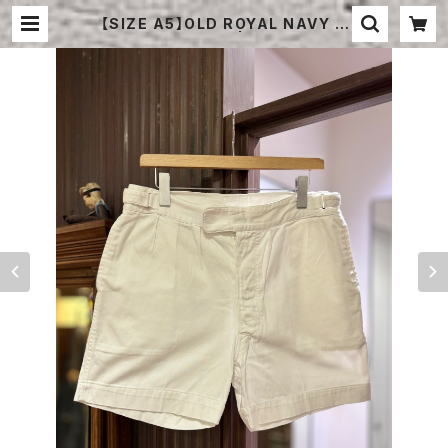
【SIZE A5】OLD ROYAL NAVY C
OTTON SHORTS | STRAYSHEE
P ONLINE