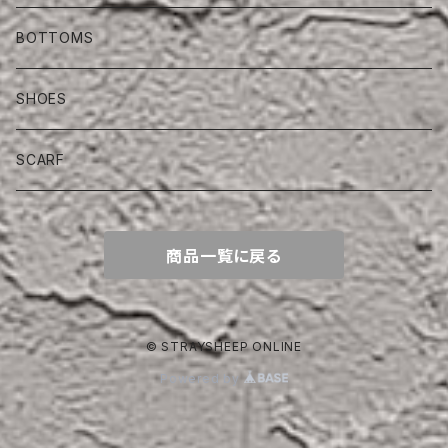
BOTTOMS
SHOES
SCARF
商品一覧に戻る
© STRAYSHEEP ONLINE
Powered by