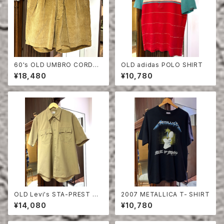
60's OLD UMBRO CORDUR
OLD adidas POLO SHIRT
OY SHORTS
¥18,480
¥10,780
OLD Levi's STA-PREST HA
2007 METALLICA T- SHIRT
LF SLEEVE SHIRT
¥14,080
¥10,780