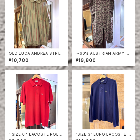
OLD LUCA ANDREA STRIPE
〜60's AUSTRIAN ARMY PE
COTTON HALF SLEEVE SHI
A DOT CAMO FIERD PANT
¥10,780
¥19,800
RT
S
" SIZE 6 " LACOSTE POLO
"SIZE 3" EURO LACOSTE P
SHIRT RED
OLO SHIRT LONG SLEEVE