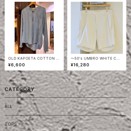
OLD KAPOETA COTTON P
〜50's UMBRO WHITE COT
ULLOVER SHIRT
TON SHORTS
¥6,600
¥16,280
CATEGORY
ALL
TOPS