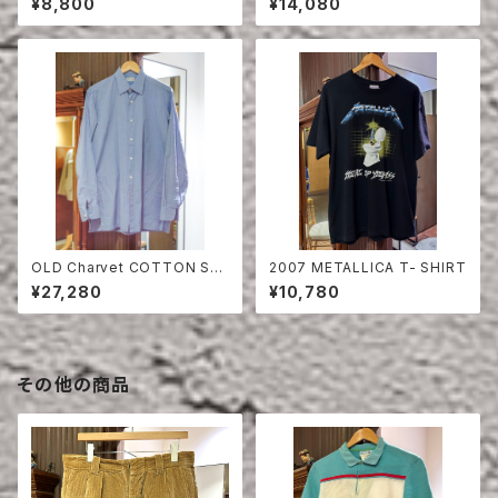
¥8,800
¥14,080
OLD Charvet COTTON SHI
2007 METALLICA T- SHIRT
RT
¥27,280
¥10,780
その他の商品