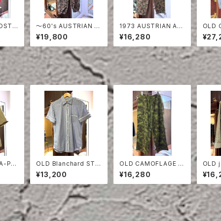
〜60's AUSTRIAN A
1973 AUSTRIAN AR
OLD 
RED
RMY PEA DOT CAM
MY PEA DOT CAMO
ON S
¥19,800
¥16,280
¥27,
O FIERD PANTS
FIERD PANTS
TA-PR
OLD Blanchard STRI
OLD CAMOFLAGE O
OLD j
EVE S
PE COTTON HALF S
VER PANTS
EN D
¥13,200
¥16,280
¥16,
LEEVE SHIRT
TED 