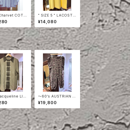
Charvet COTT
" SIZE 5 " LACOSTE
HIRT
POLO SHIRT YELLO
280
¥14,080
W
acqueline LIN
〜60's AUSTRIAN A
OUBLE BREAS
RMY PEA DOT CAM
280
¥19,800
SHIRT
O FIERD PANTS