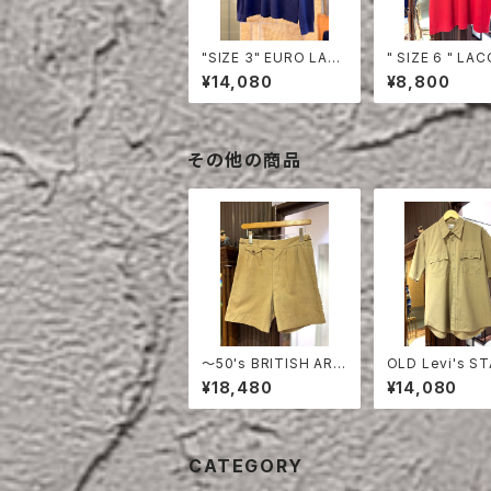
"SIZE 3" EURO LAC
" SIZE 6 " LACOSTE
OSTE POLO SHIRT
POLO SHIRT 
¥14,080
¥8,800
LONG SLEEVE
その他の商品
〜50's BRITISH ARM
OLD Levi's S
Y COTTON SHORT
EST HALF SLE
¥18,480
¥14,080
S
HIRT
CATEGORY