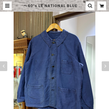
〜60's LE NATIONAL BLUE MO
LESKIN JACKET | STRAYSHEE
P ONLINE