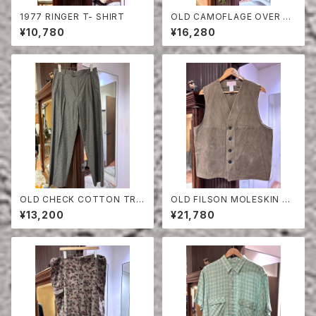
1977 RINGER T- SHIRT
OLD CAMOFLAGE OVER PA
NTS
¥10,780
¥16,280
OLD CHECK COTTON TRO
OLD FILSON MOLESKIN VE
USERS
ST
¥13,200
¥21,780