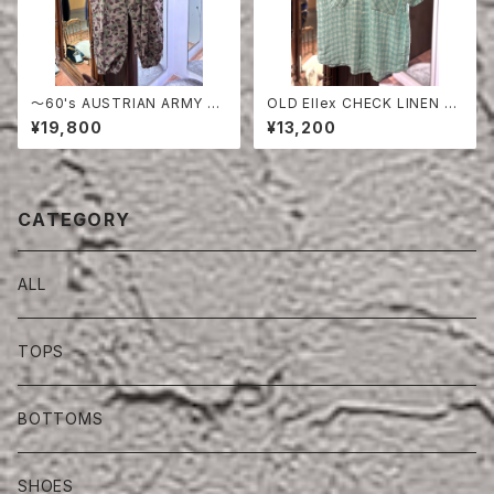
〜60's AUSTRIAN ARMY PE
OLD Ellex CHECK LINEN H
A DOT CAMO FIERD PANT
ALF SLEEVE SHIRT
¥19,800
¥13,200
S
CATEGORY
ALL
TOPS
BOTTOMS
SHOES