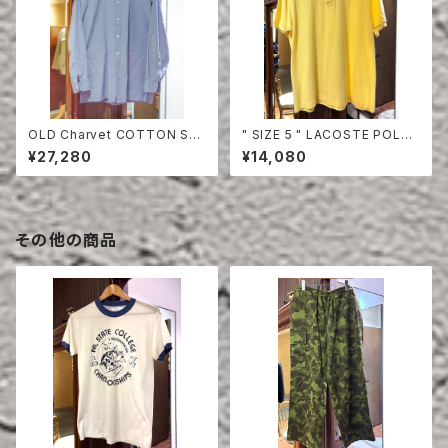
OLD Charvet COTTON SHI
" SIZE 5 " LACOSTE POLO
RT
SHIRT YELLOW
¥27,280
¥14,080
その他の商品