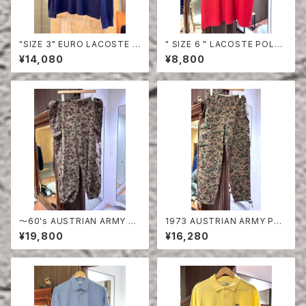
"SIZE 3" EURO LACOSTE P
" SIZE 6 " LACOSTE POLO
OLO SHIRT LONG SLEEVE
SHIRT RED
¥14,080
¥8,800
〜60's AUSTRIAN ARMY PE
1973 AUSTRIAN ARMY PEA
A DOT CAMO FIERD PANT
DOT CAMO FIERD PANTS
¥19,800
¥16,280
S