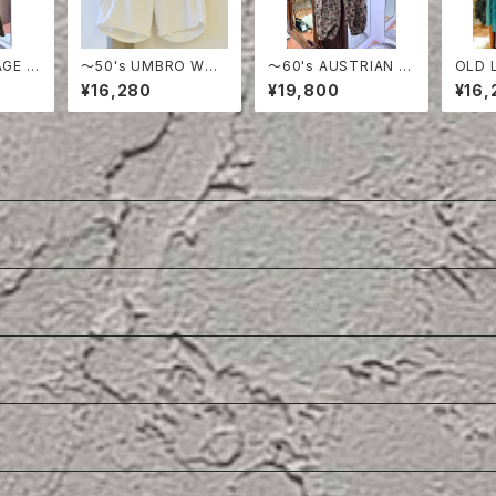
AGE O
〜50's UMBRO WHI
〜60's AUSTRIAN A
OLD L
TE COTTON SHOR
RMY PEA DOT CAM
ERMA
¥16,280
¥19,800
¥16,
TS
O FIERD PANTS