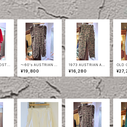
〜60's AUSTRIAN A
1973 AUSTRIAN AR
OLD 
RED
RMY PEA DOT CAM
MY PEA DOT CAMO
ON S
¥19,800
¥16,280
¥27,
O FIERD PANTS
FIERD PANTS