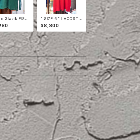
e Glazik FISH
" SIZE 6 " LACOSTE
N SMOCK
POLO SHIRT RED
280
¥8,800