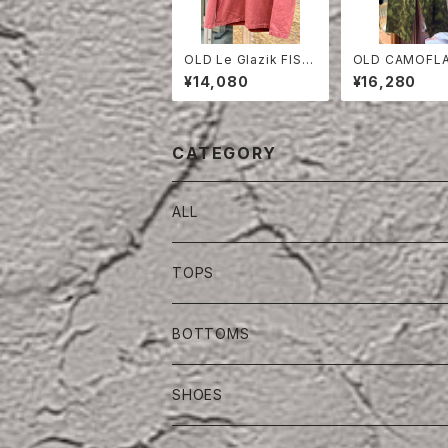
OLD Le Glazik FISH
OLD CAMOFL
ERMAN SMOCK ON
VER PANTS
¥14,080
¥16,280
E WASH
CATEGORY
ALL
TOPS
BOTTOMS
SHOES