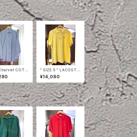
Charvet COTT
" SIZE 5 " LACOSTE
HIRT
POLO SHIRT YELLO
280
¥14,080
W