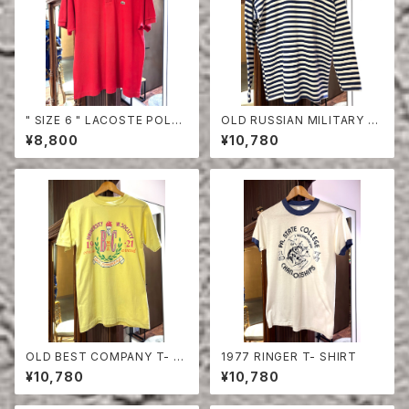
" SIZE 6 " LACOSTE POLO
OLD RUSSIAN MILITARY B
SHIRT RED
ORDER CUT-SEW
¥8,800
¥10,780
OLD BEST COMPANY T- S
1977 RINGER T- SHIRT
HIRT
¥10,780
¥10,780