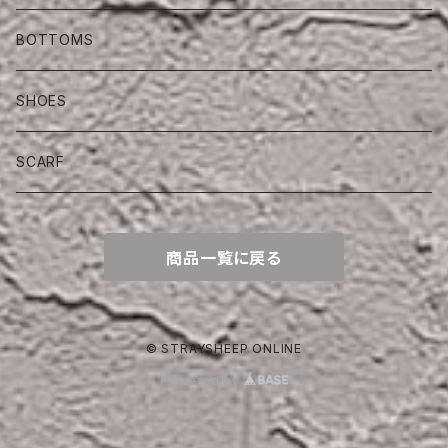
BOTTOMS
SHOES
SCARF
商品一覧に戻る
© STRAYSHEEP ONLINE
Powered by