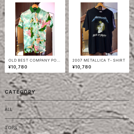
OLD BEST COMPANY POL
2007 METALLICA T- SHIRT
O SHIRT
¥10,780
¥10,780
CATEGORY
ALL
TOPS