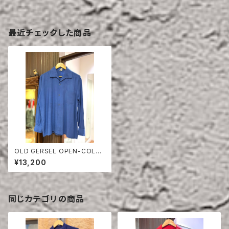
最近チェックした商品
OLD GERSEL OPEN-COLLA
R SHIRT
¥13,200
同じカテゴリの商品