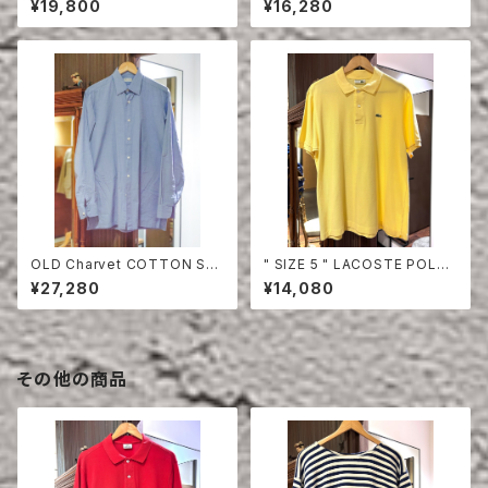
¥19,800
¥16,280
S
OLD Charvet COTTON SHI
" SIZE 5 " LACOSTE POLO
RT
SHIRT YELLOW
¥27,280
¥14,080
その他の商品