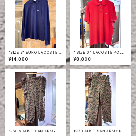
"SIZE 3" EURO LACOSTE P
" SIZE 6 " LACOSTE POLO
OLO SHIRT LONG SLEEVE
SHIRT RED
¥14,080
¥8,800
〜60's AUSTRIAN ARMY PE
1973 AUSTRIAN ARMY PEA
A DOT CAMO FIERD PANT
DOT CAMO FIERD PANTS