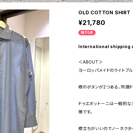
OLD COTTON SHIRT
¥21,780
残り1点
International shipping 
＜ABOUT＞
ヨーロッパメイドのライトブ
襟のボタンが2つある、所謂ド
ドゥエボットーニは一般的な
徴です。
襟立ちがいいのでノーネクタ