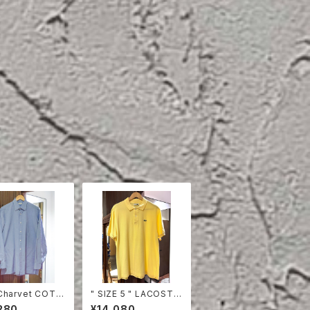
Charvet COTT
" SIZE 5 " LACOSTE
HIRT
POLO SHIRT YELLO
280
¥14,080