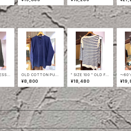
O FIERD PANTS
FIERD PANTS
ESS S
OLD COTTON PULL
" SIZE 100 " OLD FR
〜60'
OVER SHIRT
ENCH NAVY BORDE
RMY 
¥8,800
¥18,480
¥19,
R CUT-SEW
O FI