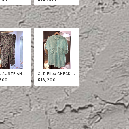
W
s AUSTRIAN A
OLD Ellex CHECK LI
PEA DOT CAM
NEN HALF SLEEVE S
800
¥13,200
ERD PANTS
HIRT