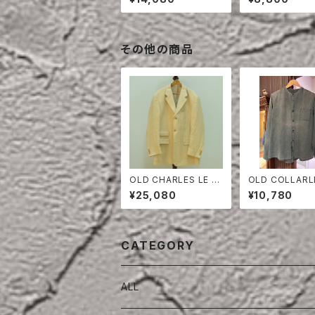
LONG SLEEVE
その他の商品
OLD CHARLES LE G
OLD COLLARL
OLF LINEN HERRING
HIRT
¥25,080
¥10,780
BONE TAILORED JA
CKET
CATEGORY
ALL