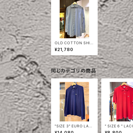
OLD COTTON SHIR
T
¥21,780
同じカテゴリの商品
"SIZE 3" EURO LAC
" SIZE 6 " LACOSTE
OSTE POLO SHIRT
POLO SHIRT 
¥14,080
¥8,800