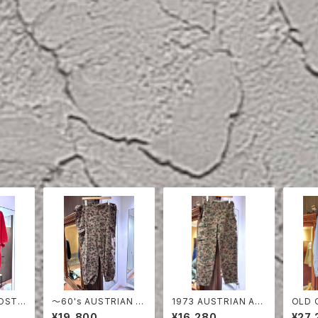
〜60's AUSTRIAN A
1973 AUSTRIAN AR
OLD 
RED
RMY PEA DOT CAM
MY PEA DOT CAMO
ON S
¥19,800
¥16,280
¥27,