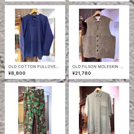
OLD COTTON PULLOVER
OLD FILSON MOLESKIN VE
SHIRT
ST
¥8,800
¥21,780