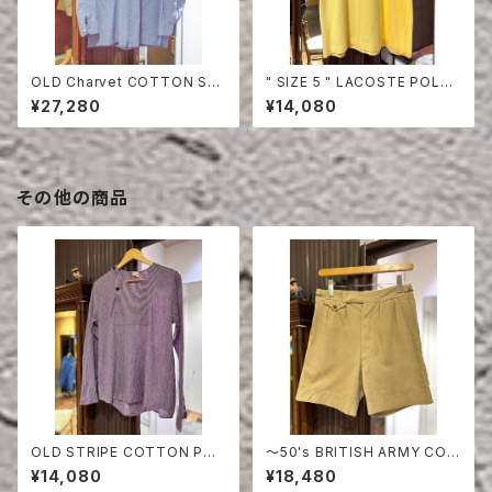
OLD Charvet COTTON SHI
" SIZE 5 " LACOSTE POLO
RT
SHIRT YELLOW
¥27,280
¥14,080
その他の商品
OLD STRIPE COTTON PUL
〜50's BRITISH ARMY COT
LOVER SHIRT
TON SHORTS
¥14,080
¥18,480