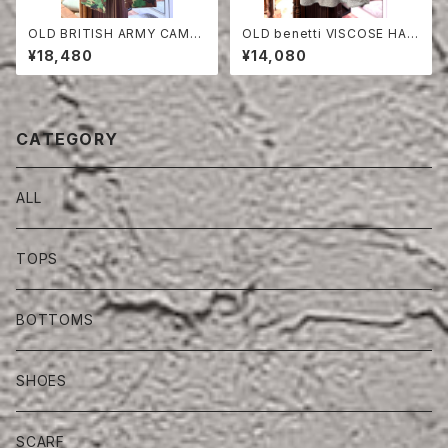
OLD BRITISH ARMY CAMO
OLD benetti VISCOSE HAL
UFLAGE TROUSERS
F SLEEVE SHIRT
¥18,480
¥14,080
CATEGORY
ALL
TOPS
BOTTOMS
SHOES
SCARF