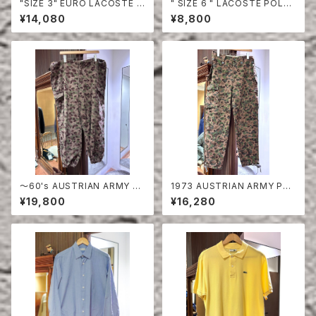
"SIZE 3" EURO LACOSTE P
" SIZE 6 " LACOSTE POLO
OLO SHIRT LONG SLEEVE
SHIRT RED
¥14,080
¥8,800
〜60's AUSTRIAN ARMY PE
1973 AUSTRIAN ARMY PEA
A DOT CAMO FIERD PANT
DOT CAMO FIERD PANTS
¥19,800
¥16,280
S