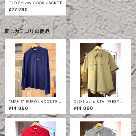
OLD Felvay COOK JACKET
¥27,280
同じカテゴリの商品
"SIZE 3" EURO LACOSTE P
OLD Levi's STA-PREST HA
OLO SHIRT LONG SLEEVE
LF SLEEVE SHIRT
¥14,080
¥14,080