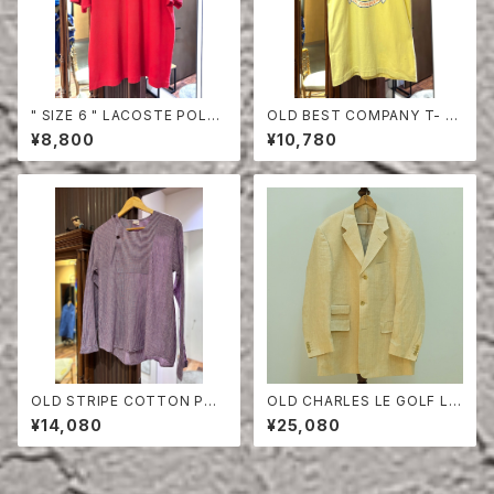
" SIZE 6 " LACOSTE POLO
OLD BEST COMPANY T- S
SHIRT RED
HIRT
¥8,800
¥10,780
OLD STRIPE COTTON PUL
OLD CHARLES LE GOLF LI
LOVER SHIRT
NEN HERRINGBONE TAILO
¥14,080
¥25,080
RED JACKET