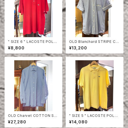
" SIZE 6 " LACOSTE POLO
OLD Blanchard STRIPE CO
SHIRT RED
TTON HALF SLEEVE SHIRT
¥8,800
¥13,200
OLD Charvet COTTON SHI
" SIZE 5 " LACOSTE POLO
RT
SHIRT YELLOW
¥27,280
¥14,080