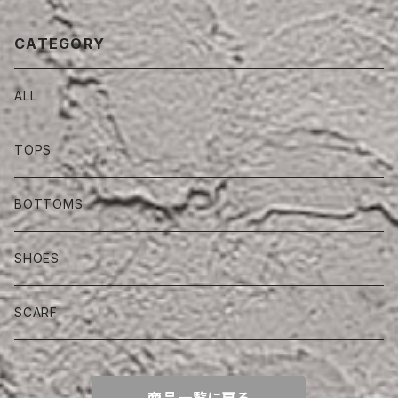
CATEGORY
ALL
TOPS
BOTTOMS
SHOES
SCARF