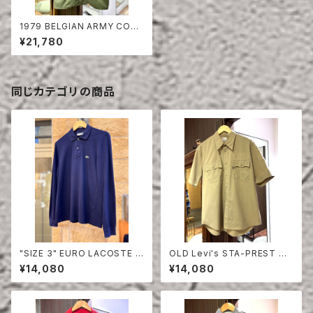
1979 BELGIAN ARMY COT
TON PARKA
¥21,780
同じカテゴリの商品
"SIZE 3" EURO LACOSTE P
OLD Levi's STA-PREST HA
OLO SHIRT LONG SLEEVE
LF SLEEVE SHIRT
¥14,080
¥14,080