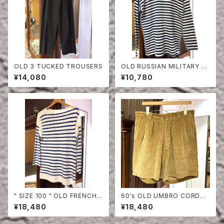
OLD 3 TUCKED TROUSERS
OLD RUSSIAN MILITARY B
ORDER CUT-SEW
¥14,080
¥10,780
" SIZE 100 " OLD FRENCH
60's OLD UMBRO CORDUR
NAVY BORDER CUT-SEW
OY SHORTS
¥18,480
¥18,480