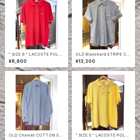
" SIZE 6 " LACOSTE POLO
OLD Blanchard STRIPE CO
SHIRT RED
TTON HALF SLEEVE SHIRT
¥8,800
¥13,200
OLD Charvet COTTON SHI
" SIZE 5 " LACOSTE POLO
RT
SHIRT YELLOW