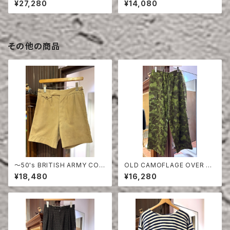
¥27,280
¥14,080
その他の商品
〜50's BRITISH ARMY COT
OLD CAMOFLAGE OVER PA
TON SHORTS
NTS
¥18,480
¥16,280