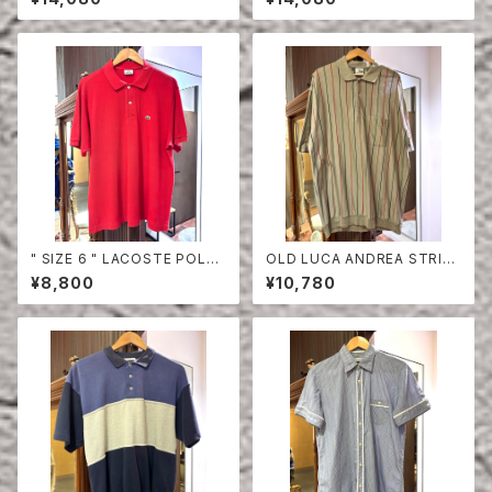
" SIZE 6 " LACOSTE POLO
OLD LUCA ANDREA STRIPE
SHIRT RED
COTTON HALF SLEEVE SHI
¥8,800
¥10,780
RT