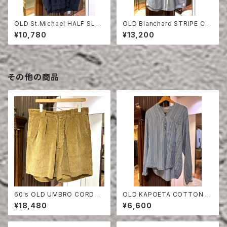
OLD St.Michael HALF SLEE
OLD Blanchard STRIPE CO
VE SWEAT SHIRT
TTON HALF SLEEVE SHIRT
¥10,780
¥13,200
その他の商品
60's OLD UMBRO CORDUR
OLD KAPOETA COTTON P
OY SHORTS
ULLOVER SHIRT
¥18,480
¥6,600