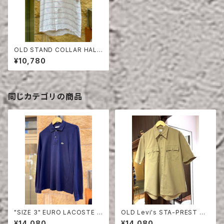
OLD STAND COLLAR HALF
SLEEVE SHIRT
¥10,780
同じカテゴリの商品
"SIZE 3" EURO LACOSTE P
OLD Levi's STA-PREST HA
OLO SHIRT LONG SLEEVE
LF SLEEVE SHIRT
¥14,080
¥14,080