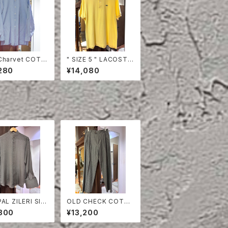
Charvet COTT
" SIZE 5 " LACOSTE
HIRT
POLO SHIRT YELLO
280
¥14,080
W
AL ZILERI SIL
OLD CHECK COTT
IRT
ON TROUSERS
800
¥13,200