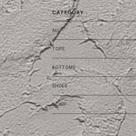
CATEGORY
ALL
TOPS
BOTTOMS
SHOES
SCARF