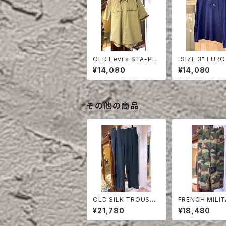
OLD Levi's STA-PR
"SIZE 3" EURO
EST HALF SLEEVE S
OSTE POLO S
¥14,080
¥14,080
HIRT
LONG SLEEVE
その他の商品
OLD SILK TROUSER
FRENCH MILI
S
GORETEX PAN
¥21,780
¥18,480