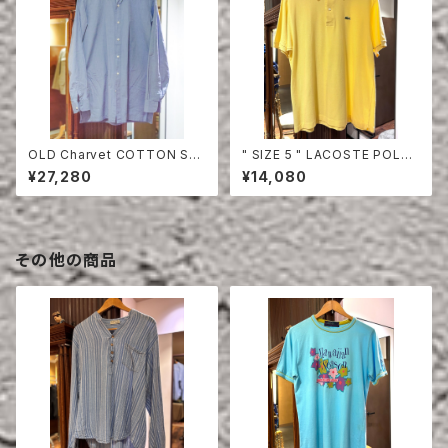
OLD Charvet COTTON SHI
" SIZE 5 " LACOSTE POLO
RT
SHIRT YELLOW
¥27,280
¥14,080
その他の商品