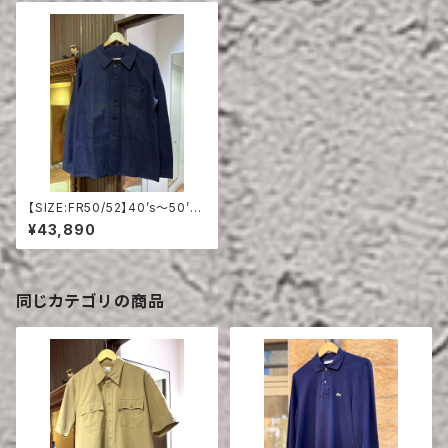
【SIZE:FR50/52】40’s〜50’s
ADOLPHE LAFONT COTTO
¥43,890
N TWILL JACKET DEAD ST
OCK
同じカテゴリの商品