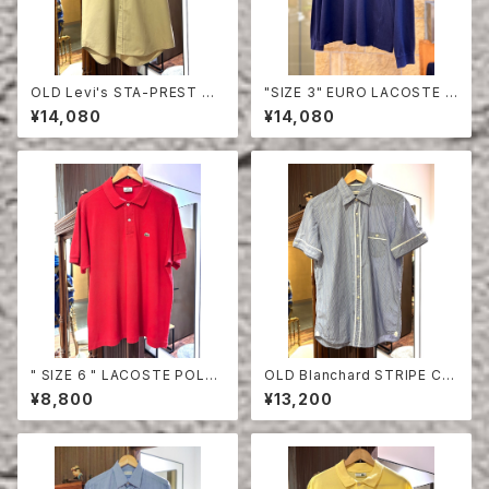
OLD Levi's STA-PREST HA
"SIZE 3" EURO LACOSTE P
LF SLEEVE SHIRT
OLO SHIRT LONG SLEEVE
¥14,080
¥14,080
" SIZE 6 " LACOSTE POLO
OLD Blanchard STRIPE CO
SHIRT RED
TTON HALF SLEEVE SHIRT
¥8,800
¥13,200