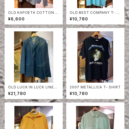
OLD KAPOETA COTTON P
OLD BEST COMPANY T- S
ULLOVER SHIRT
HIRT
¥6,600
¥10,780
OLD LUCK IN LUCK LINEN
2007 METALLICA T- SHIRT
TAILORED JACKET
¥21,780
¥10,780