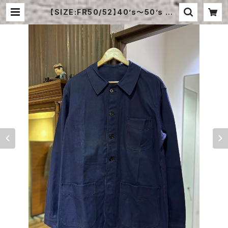
【SIZE:FR50/52】40’s〜50’s AD
OLPHE LAFONT COTTON TWIL
L JACKET DEAD STOCK | STR
AYSHEEP ONLINE