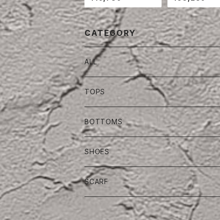
JACKET
CATEGORY
ALL
TOPS
BOTTOMS
SHOES
SCARF