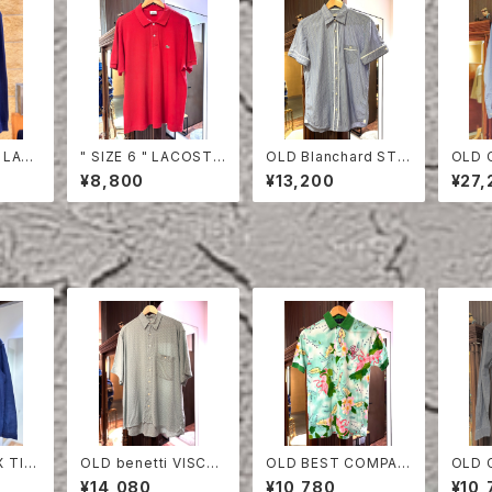
 LAC
" SIZE 6 " LACOSTE
OLD Blanchard STRI
OLD 
HIRT
POLO SHIRT RED
PE COTTON HALF S
ON S
¥8,800
¥13,200
¥27,
LEEVE SHIRT
IG
OLD benetti VISCO
OLD BEST COMPAN
OLD 
ESKIN
SE HALF SLEEVE SH
Y POLO SHIRT
LLAR
¥14,080
¥10,780
¥10,