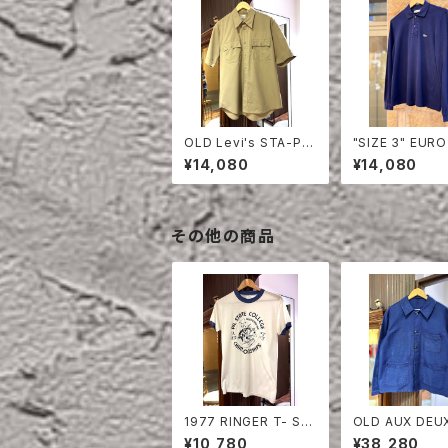
OLD Levi's STA-PR
"SIZE 3" EURO
EST HALF SLEEVE S
OSTE POLO S
¥14,080
¥14,080
HIRT
LONG SLEEVE
その他の商品
1977 RINGER T- SHI
OLD AUX DEUX T
RT
RE BLUE MOL
¥10,780
¥38,280