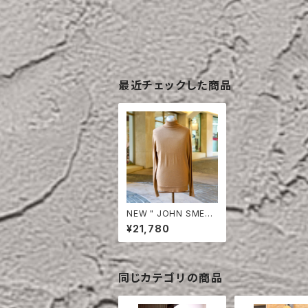
最近チェックした商品
NEW " JOHN SMEDL
EY " WOOL TURTLE
¥21,780
NECK SWEATER NU
TMEG
同じカテゴリの商品