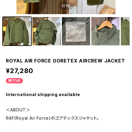
1
/12
ROYAL AIR FORCE GORETEX AIRCREW JACKET
¥27,280
残り1点
International shipping available
＜ABOUT＞
RAF(Royal Air Force)のゴアテックスジャケット。