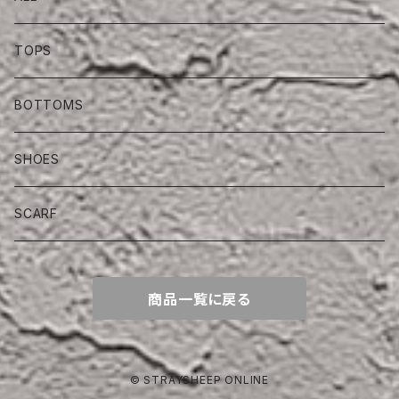
TOPS
BOTTOMS
SHOES
SCARF
商品一覧に戻る
© STRAYSHEEP ONLINE