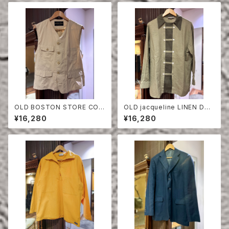
OLD BOSTON STORE COT
OLD jacqueline LINEN DO
TON×POLY VEST
UBLE BREASTED SHIRT
¥16,280
¥16,280