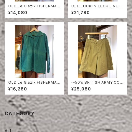
OLD Le Glazik FISHERMAN
OLD LUCK IN LUCK LINEN
SMOCK
TAILORED JACKET
¥14,080
¥21,780
OLD Le Glazik FISHERMAN
〜50's BRITISH ARMY COT
SMOCK
TON DRILL SHORTS
¥16,280
¥25,080
CATEGORY
ALL