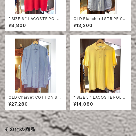
" SIZE 6 " LACOSTE POLO
OLD Blanchard STRIPE CO
SHIRT RED
TTON HALF SLEEVE SHIRT
¥8,800
¥13,200
OLD Charvet COTTON SHI
" SIZE 5 " LACOSTE POLO
RT
SHIRT YELLOW
¥27,280
¥14,080
その他の商品