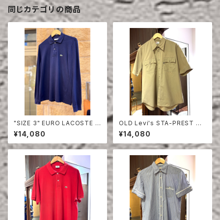
同じカテゴリの商品
"SIZE 3" EURO LACOSTE P
OLD Levi's STA-PREST HA
OLO SHIRT LONG SLEEVE
LF SLEEVE SHIRT
¥14,080
¥14,080