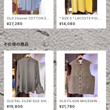
OLD Charvet COTTON SHI
" SIZE 5 " LACOSTE POLO
RT
SHIRT YELLOW
¥27,280
¥14,080
その他の商品
OLD PAL ZILERI SILK SHIR
OLD FILSON MOLESKIN VE
T
ST
¥19,800
¥21,780