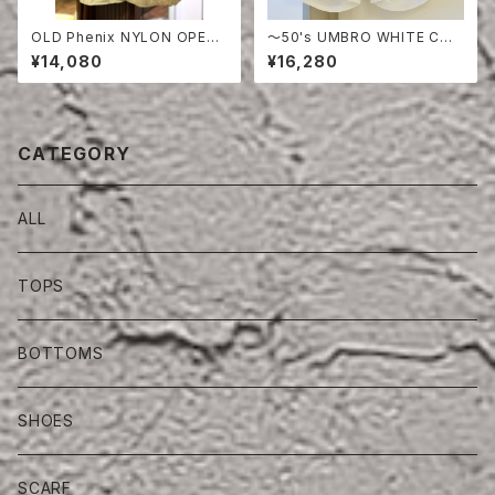
OLD Phenix NYLON OPEN
〜50's UMBRO WHITE COT
COLLAR SHIRT
TON SHORTS
¥14,080
¥16,280
CATEGORY
ALL
TOPS
BOTTOMS
SHOES
SCARF