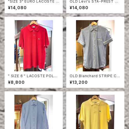
"SIZE 3" EURO LACOSTE P
OLD Levi's STA-PREST HA
OLO SHIRT LONG SLEEVE
LF SLEEVE SHIRT
¥14,080
¥14,080
" SIZE 6 " LACOSTE POLO
OLD Blanchard STRIPE CO
SHIRT RED
TTON HALF SLEEVE SHIRT
¥8,800
¥13,200