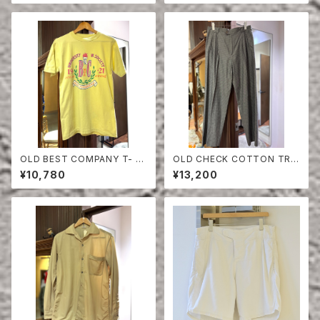
OLD BEST COMPANY T- S
OLD CHECK COTTON TRO
HIRT
USERS
¥10,780
¥13,200