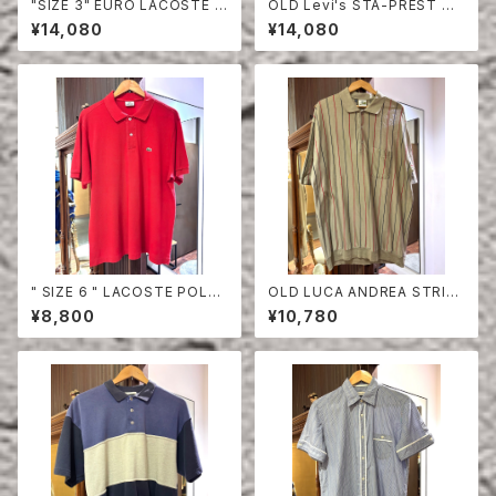
"SIZE 3" EURO LACOSTE P
OLD Levi's STA-PREST HA
OLO SHIRT LONG SLEEVE
LF SLEEVE SHIRT
¥14,080
¥14,080
" SIZE 6 " LACOSTE POLO
OLD LUCA ANDREA STRIPE
SHIRT RED
COTTON HALF SLEEVE SHI
¥8,800
¥10,780
RT