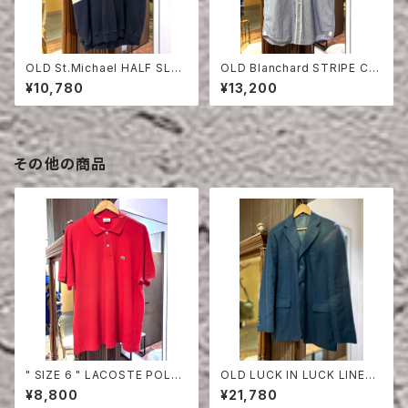
OLD St.Michael HALF SLEE
OLD Blanchard STRIPE CO
VE SWEAT SHIRT
TTON HALF SLEEVE SHIRT
¥10,780
¥13,200
その他の商品
" SIZE 6 " LACOSTE POLO
OLD LUCK IN LUCK LINEN
SHIRT RED
TAILORED JACKET
¥8,800
¥21,780