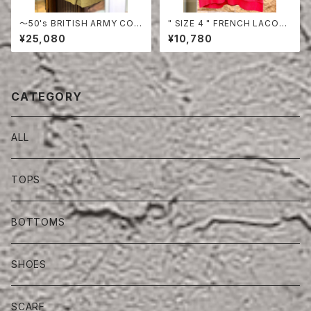
〜50's BRITISH ARMY COT
" SIZE 4 " FRENCH LACOS
TON DRILL SHORTS
TE POLO SHIRT HALF SLE
¥25,080
¥10,780
EVE
CATEGORY
ALL
TOPS
BOTTOMS
SHOES
SCARF