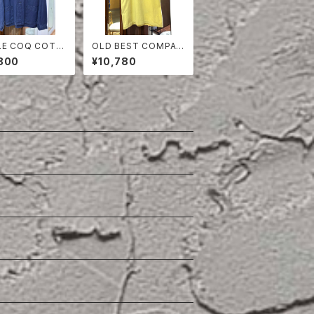
LE COQ COTT
OLD BEST COMPAN
WILL JACKET
Y T- SHIRT
800
¥10,780