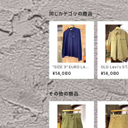
同じカテゴリの商品
"SIZE 3" EURO LAC
OLD Levi's S
OSTE POLO SHIRT
EST HALF SLE
¥14,080
¥14,080
LONG SLEEVE
HIRT
その他の商品