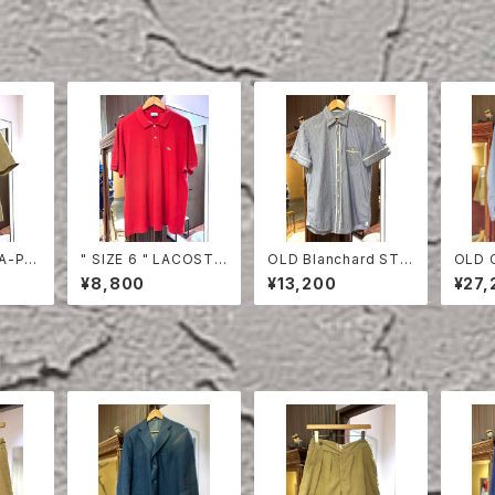
TA-PR
" SIZE 6 " LACOSTE
OLD Blanchard STRI
OLD 
EVE S
POLO SHIRT RED
PE COTTON HALF S
ON S
¥8,800
¥13,200
¥27,
LEEVE SHIRT