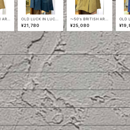
H ARM
OLD LUCK IN LUCK
〜50's BRITISH ARM
OLD 
HORT
LINEN TAILORED JA
Y COTTON DRILL S
ON T
¥21,780
¥25,080
¥19,
CKET
HORTS