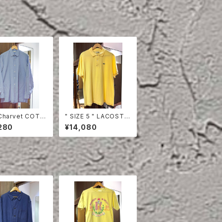
Charvet COTT
" SIZE 5 " LACOSTE
HIRT
POLO SHIRT YELLO
280
¥14,080
W