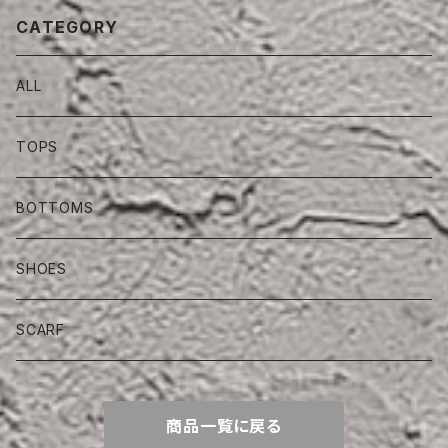
CATEGORY
ALL
TOPS
BOTTOMS
SHOES
SCARF
商品一覧に戻る