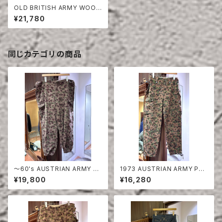
OLD BRITISH ARMY WOOL
TROUSERS
¥21,780
同じカテゴリの商品
〜60's AUSTRIAN ARMY PE
1973 AUSTRIAN ARMY PEA
A DOT CAMO FIERD PANT
DOT CAMO FIERD PANTS
¥19,800
¥16,280
S