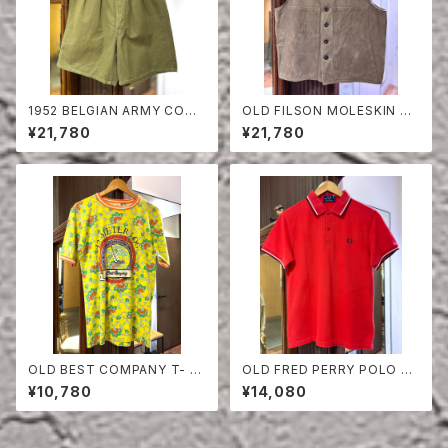
1952 BELGIAN ARMY COTT
OLD FILSON MOLESKIN VE
ON SHORTS
ST
¥21,780
¥21,780
OLD BEST COMPANY T- S
OLD FRED PERRY POLO SH
HIRT
IRT
¥10,780
¥14,080