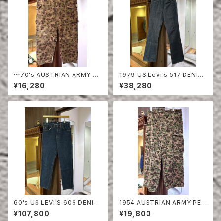
〜70's AUSTRIAN ARMY PE
1979 US Levi's 517 DENIM
A DOT CAMO FIERD PANT
PANTS DEAD STOCK
¥16,280
¥38,280
S
60's US LEVI'S 606 DENIM
1954 AUSTRIAN ARMY PEA
PANTS
DOT CAMO FIERD PANTS
¥107,800
¥19,800