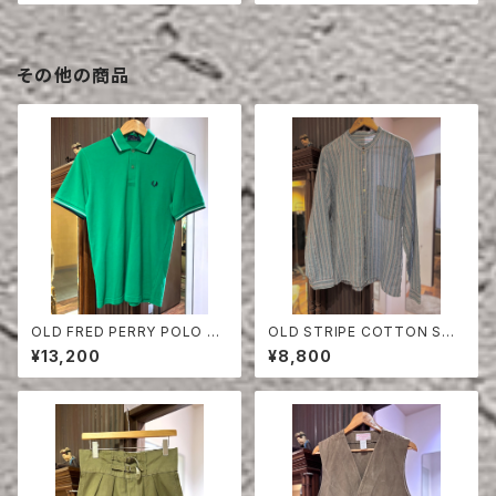
その他の商品
OLD FRED PERRY POLO SH
OLD STRIPE COTTON SHI
IRT
RT
¥13,200
¥8,800