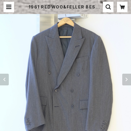
1961 REDWOO&FELLER BESPO
KE WOOL DOUBLE BREASTED
JACKET | STRAYSHEEP ONLIN
E