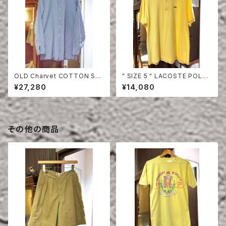
OLD Charvet COTTON SHI
" SIZE 5 " LACOSTE POLO
RT
SHIRT YELLOW
¥27,280
¥14,080
その他の商品