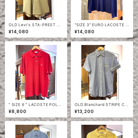
OLD Levi's STA-PREST HA
"SIZE 3" EURO LACOSTE P
LF SLEEVE SHIRT
OLO SHIRT LONG SLEEVE
¥14,080
¥14,080
" SIZE 6 " LACOSTE POLO
OLD Blanchard STRIPE CO
SHIRT RED
TTON HALF SLEEVE SHIRT
¥8,800
¥13,200