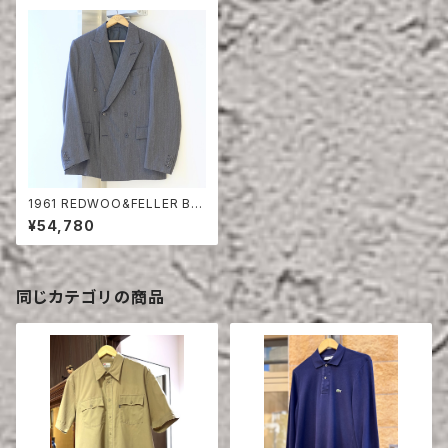
1961 REDWOO&FELLER BE
SPOKE WOOL DOUBLE BR
¥54,780
EASTED JACKET
同じカテゴリの商品