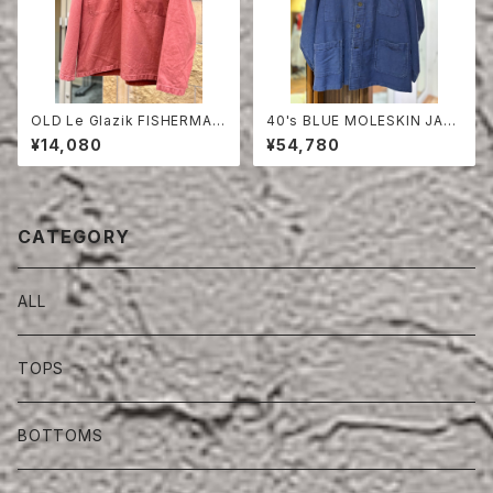
OLD Le Glazik FISHERMAN
40's BLUE MOLESKIN JAC
SMOCK ONE WASH
KET
¥14,080
¥54,780
CATEGORY
ALL
TOPS
BOTTOMS