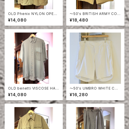
OLD Phenix NYLON OPEN
〜50's BRITISH ARMY COT
COLLAR SHIRT
TON SHORTS
¥14,080
¥18,480
OLD benetti VISCOSE HAL
〜50's UMBRO WHITE COT
F SLEEVE SHIRT
TON SHORTS
¥14,080
¥16,280