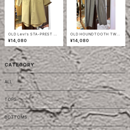
OLD Levi's STA-PREST HA
OLD HOUNDTOOTH TWO
LF SLEEVE SHIRT
TUCK TROUSERS
¥14,080
¥14,080
CATEGORY
ALL
TOPS
BOTTOMS