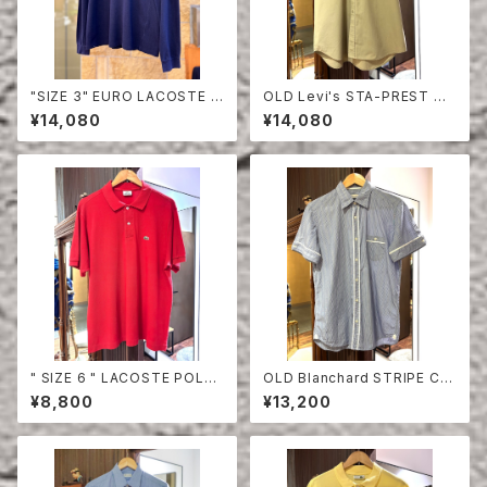
"SIZE 3" EURO LACOSTE P
OLD Levi's STA-PREST HA
OLO SHIRT LONG SLEEVE
LF SLEEVE SHIRT
¥14,080
¥14,080
" SIZE 6 " LACOSTE POLO
OLD Blanchard STRIPE CO
SHIRT RED
TTON HALF SLEEVE SHIRT
¥8,800
¥13,200