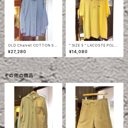
OLD Charvet COTTON SHI
" SIZE 5 " LACOSTE POLO
RT
SHIRT YELLOW
¥27,280
¥14,080
その他の商品