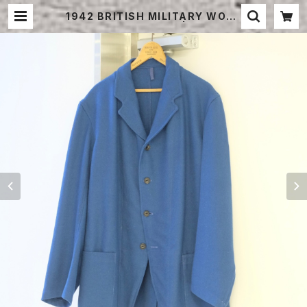
1942 BRITISH MILITARY WOOL
HOSPITAL JACKET | STRAYS
HEEP ONLINE