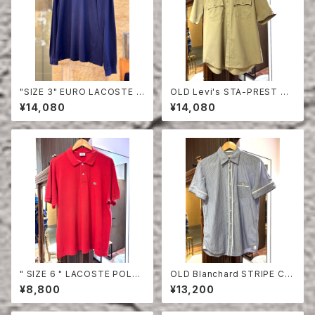
"SIZE 3" EURO LACOSTE P
OLD Levi's STA-PREST HA
OLO SHIRT LONG SLEEVE
LF SLEEVE SHIRT
¥14,080
¥14,080
" SIZE 6 " LACOSTE POLO
OLD Blanchard STRIPE CO
SHIRT RED
TTON HALF SLEEVE SHIRT
¥8,800
¥13,200