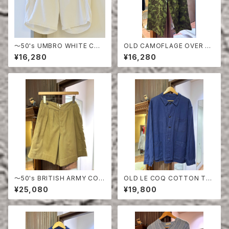
〜50's UMBRO WHITE COT
OLD CAMOFLAGE OVER PA
TON SHORTS
NTS
¥16,280
¥16,280
〜50's BRITISH ARMY COT
OLD LE COQ COTTON TWI
TON DRILL SHORTS
LL JACKET
¥25,080
¥19,800