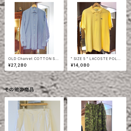
OLD Charvet COTTON SHI
" SIZE 5 " LACOSTE POLO
RT
SHIRT YELLOW
¥27,280
¥14,080
その他の商品