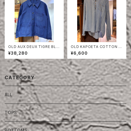
OLD AUX DEUX TIGRE BLU
OLD KAPOETA COTTON P
E MOLESKIN JACKET
ULLOVER SHIRT
¥38,280
¥6,600
CATEGORY
ALL
TOPS
BOTTOMS