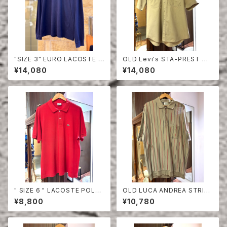
"SIZE 3" EURO LACOSTE P
OLD Levi's STA-PREST HA
OLO SHIRT LONG SLEEVE
LF SLEEVE SHIRT
¥14,080
¥14,080
" SIZE 6 " LACOSTE POLO
OLD LUCA ANDREA STRIPE
SHIRT RED
COTTON HALF SLEEVE SHI
¥8,800
¥10,780
RT