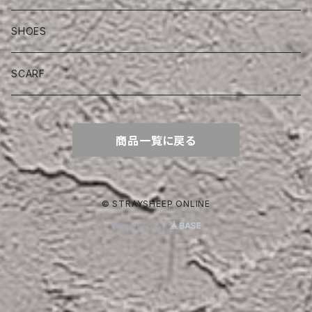
SHOES
SCARF
商品一覧に戻る
© STRAYSHEEP ONLINE
Powered by