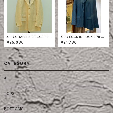
OLD CHARLES LE GOLF LI
OLD LUCK IN LUCK LINEN
NEN HERRINGBONE TAILO
TAILORED JACKET
¥25,080
¥21,780
RED JACKET
CATEGORY
ALL
TOPS
BOTTOMS