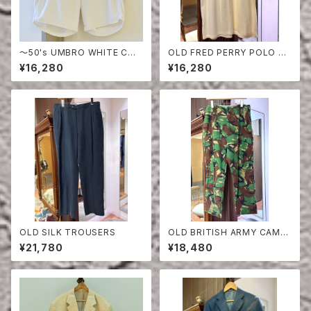
〜50's UMBRO WHITE COT
OLD FRED PERRY POLO SH
TON SHORTS
IRT
¥16,280
¥16,280
OLD SILK TROUSERS
OLD BRITISH ARMY CAMO
UFLAGE TROUSERS
¥21,780
¥18,480