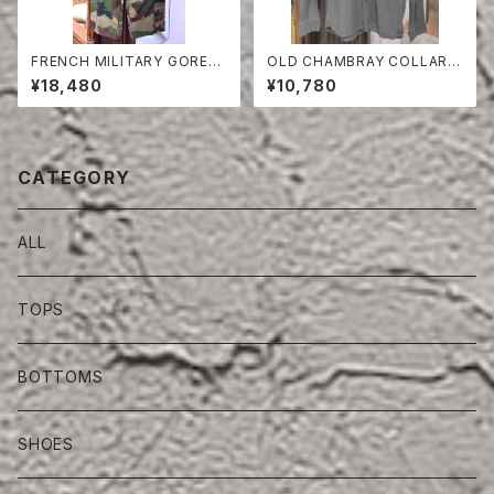
FRENCH MILITARY GORET
OLD CHAMBRAY COLLARE
EX PANTS
SS SHIRT
¥18,480
¥10,780
CATEGORY
ALL
TOPS
BOTTOMS
SHOES