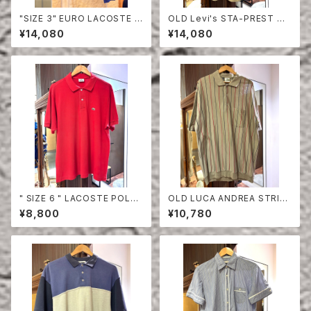
"SIZE 3" EURO LACOSTE P
OLD Levi's STA-PREST HA
OLO SHIRT LONG SLEEVE
LF SLEEVE SHIRT
¥14,080
¥14,080
" SIZE 6 " LACOSTE POLO
OLD LUCA ANDREA STRIPE
SHIRT RED
COTTON HALF SLEEVE SHI
¥8,800
¥10,780
RT