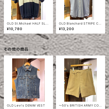
OLD St.Michael HALF SLEE
OLD Blanchard STRIPE CO
VE SWEAT SHIRT
TTON HALF SLEEVE SHIRT
¥10,780
¥13,200
その他の商品
OLD Levi's DENIM VEST
〜50's BRITISH ARMY COT