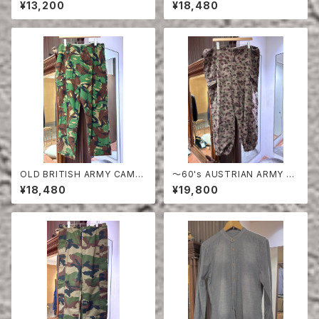
TON SHORTS
¥13,200
¥18,480
OLD BRITISH ARMY CAMO
〜60's AUSTRIAN ARMY PE
UFLAGE TROUSERS
A DOT CAMO FIERD PANT
¥18,480
¥19,800
S