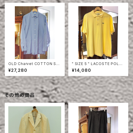
OLD Charvet COTTON SHI
" SIZE 5 " LACOSTE POLO
RT
SHIRT YELLOW
¥27,280
¥14,080
その他の商品