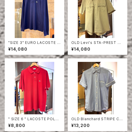
"SIZE 3" EURO LACOSTE P
OLD Levi's STA-PREST HA
OLO SHIRT LONG SLEEVE
LF SLEEVE SHIRT
¥14,080
¥14,080
" SIZE 6 " LACOSTE POLO
OLD Blanchard STRIPE CO
SHIRT RED
TTON HALF SLEEVE SHIRT
¥8,800
¥13,200