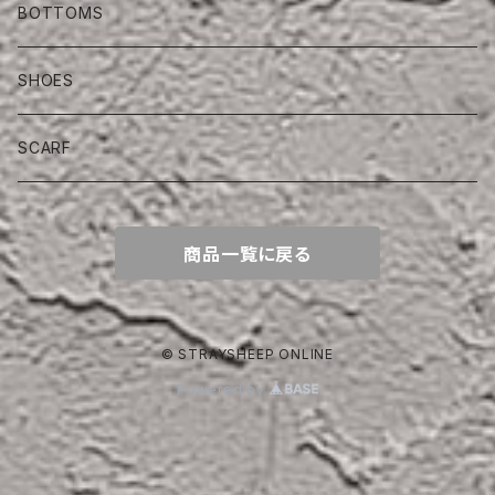
BOTTOMS
SHOES
SCARF
商品一覧に戻る
© STRAYSHEEP ONLINE
Powered by