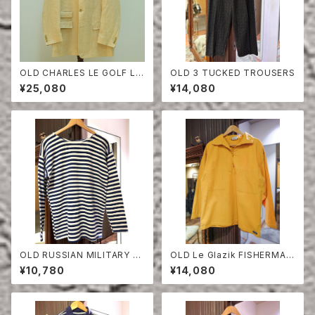
OLD CHARLES LE GOLF LI
OLD 3 TUCKED TROUSERS
NEN HERRINGBONE TAILO
¥25,080
¥14,080
RED JACKET
OLD RUSSIAN MILITARY B
OLD Le Glazik FISHERMAN
ORDER CUT-SEW
SMOCK
¥10,780
¥14,080