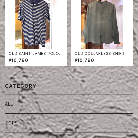
OLD SAINT JAMES POLO S
OLD COLLARLESS SHIRT
HIRT
¥10,780
¥10,780
CATEGORY
ALL
TOPS