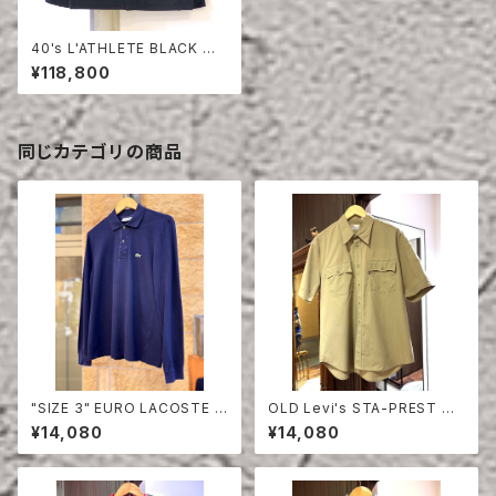
40's L'ATHLETE BLACK MO
LESKIN JACKET
¥118,800
同じカテゴリの商品
"SIZE 3" EURO LACOSTE P
OLD Levi's STA-PREST HA
OLO SHIRT LONG SLEEVE
LF SLEEVE SHIRT
¥14,080
¥14,080