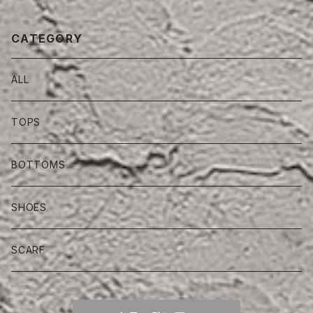
CATEGORY
ALL
TOPS
BOTTOMS
SHOES
SCARF