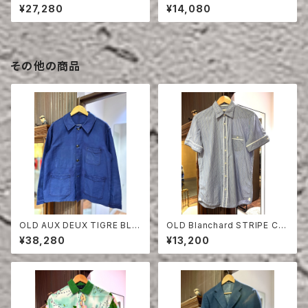
RT
SHIRT YELLOW
¥27,280
¥14,080
その他の商品
OLD AUX DEUX TIGRE BLU
OLD Blanchard STRIPE CO
E MOLESKIN JACKET
TTON HALF SLEEVE SHIRT
¥38,280
¥13,200