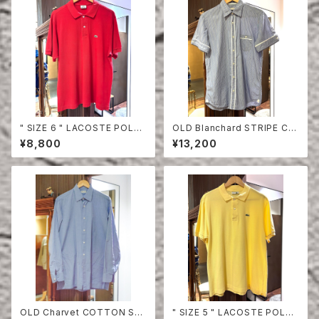
" SIZE 6 " LACOSTE POLO
OLD Blanchard STRIPE CO
SHIRT RED
TTON HALF SLEEVE SHIRT
¥8,800
¥13,200
OLD Charvet COTTON SHI
" SIZE 5 " LACOSTE POLO