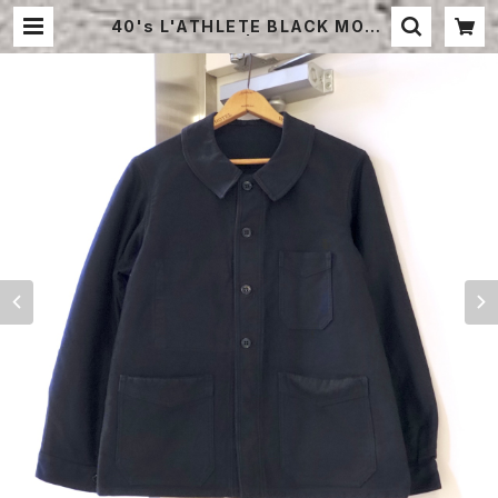
40's L'ATHLETE BLACK MOLE
SKIN JACKET | STRAYSHEEP
ONLINE