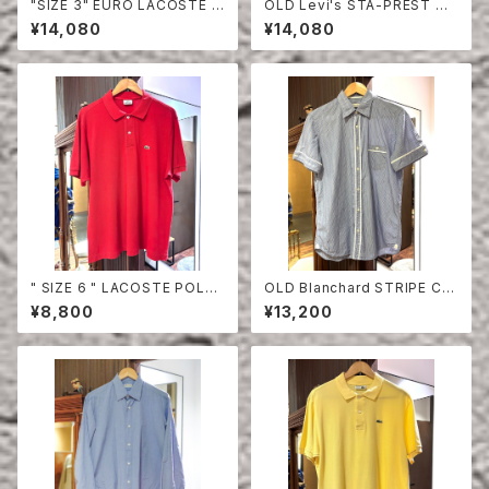
"SIZE 3" EURO LACOSTE P
OLD Levi's STA-PREST HA
OLO SHIRT LONG SLEEVE
LF SLEEVE SHIRT
¥14,080
¥14,080
" SIZE 6 " LACOSTE POLO
OLD Blanchard STRIPE CO
SHIRT RED
TTON HALF SLEEVE SHIRT
¥8,800
¥13,200