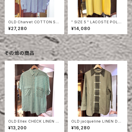
OLD Charvet COTTON SHI
" SIZE 5 " LACOSTE POLO
RT
SHIRT YELLOW
¥27,280
¥14,080
その他の商品
OLD Ellex CHECK LINEN H
OLD jacqueline LINEN DO
ALF SLEEVE SHIRT
UBLE BREASTED SHIRT
¥13,200
¥16,280