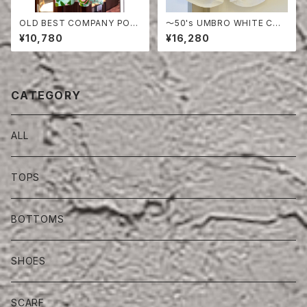
OLD BEST COMPANY POL
〜50's UMBRO WHITE COT
O SHIRT
TON SHORTS
¥10,780
¥16,280
CATEGORY
ALL
TOPS
BOTTOMS
SHOES
SCARF