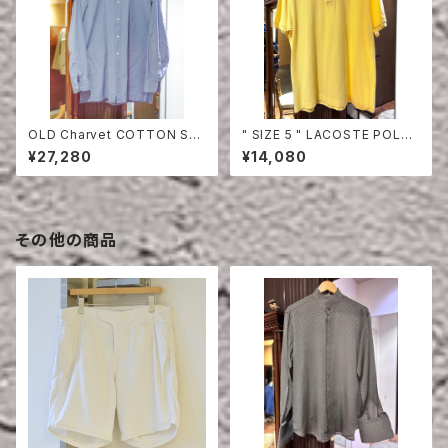
OLD Charvet COTTON SHI
" SIZE 5 " LACOSTE POLO
RT
SHIRT YELLOW
¥27,280
¥14,080
その他の商品