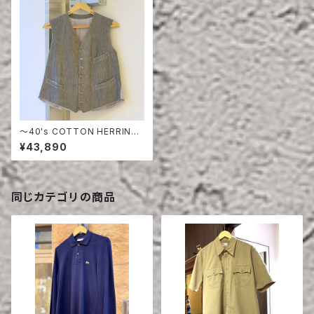
〜40's COTTON HERRINGB
ONE VEST
¥43,890
同じカテゴリの商品