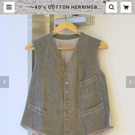
〜40's COTTON HERRINGBON
E VEST | STRAYSHEEP ONLIN
E