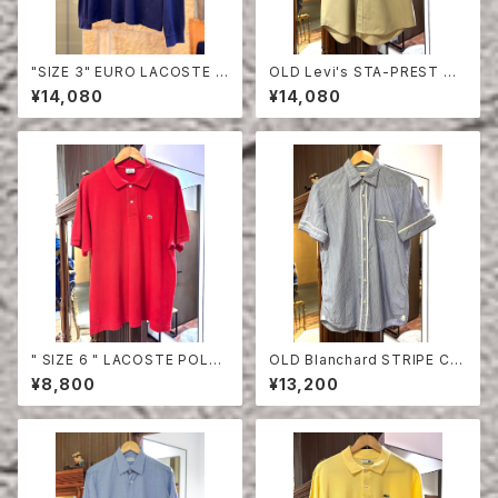
"SIZE 3" EURO LACOSTE P
OLD Levi's STA-PREST HA
OLO SHIRT LONG SLEEVE
LF SLEEVE SHIRT
¥14,080
¥14,080
" SIZE 6 " LACOSTE POLO
OLD Blanchard STRIPE CO
SHIRT RED
TTON HALF SLEEVE SHIRT
¥8,800
¥13,200