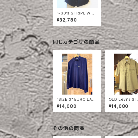
〜30's STRIPE WOO
L VEST
¥32,780
同じカテゴリの商品
"SIZE 3" EURO LAC
OLD Levi's S
OSTE POLO SHIRT
EST HALF SLE
¥14,080
¥14,080
LONG SLEEVE
HIRT
その他の商品