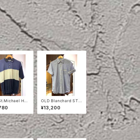
t.Michael HAL
OLD Blanchard STRI
EVE SWEAT S
PE COTTON HALF S
780
¥13,200
LEEVE SHIRT