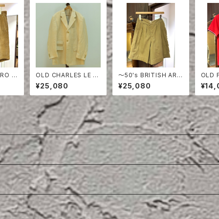
BRO C
OLD CHARLES LE G
〜50's BRITISH ARM
OLD 
ORTS
OLF LINEN HERRING
Y COTTON DRILL S
OLO 
¥25,080
¥25,080
¥14,
BONE TAILORED JA
HORTS
CKET