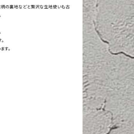
総柄の裏地などと贅沢な生地使いも古
。
。
す。
ます。