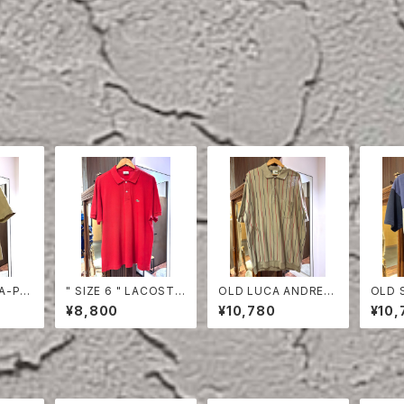
TA-PR
" SIZE 6 " LACOSTE
OLD LUCA ANDREA
OLD S
EVE S
POLO SHIRT RED
STRIPE COTTON H
F SLE
¥8,800
¥10,780
¥10,
ALF SLEEVE SHIRT
HIRT