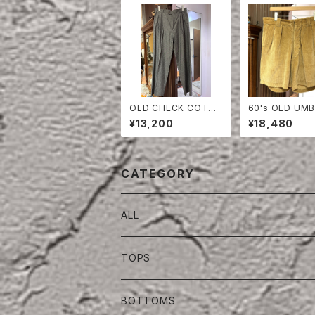
OLD CHECK COTT
60's OLD UM
ON TROUSERS
ORDUROY SH
¥13,200
¥18,480
CATEGORY
ALL
TOPS
BOTTOMS