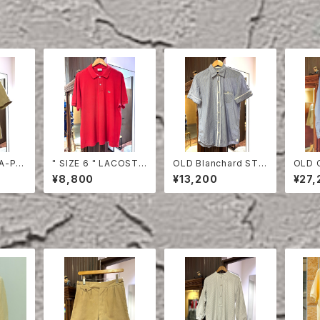
TA-PR
" SIZE 6 " LACOSTE
OLD Blanchard STRI
OLD 
EVE S
POLO SHIRT RED
PE COTTON HALF S
ON S
¥8,800
¥13,200
¥27,
LEEVE SHIRT