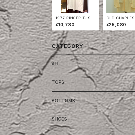
1977 RINGER T- SHI
OLD CHARLES
RT
OLF LINEN HE
¥10,780
¥25,080
BONE TAILOR
CKET
CATEGORY
ALL
TOPS
BOTTOMS
SHOES