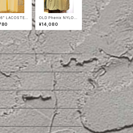
E 6" LACOSTE
OLD Phenix NYLON
 SHIRT
OPEN COLLAR SHIR
780
¥14,080
T