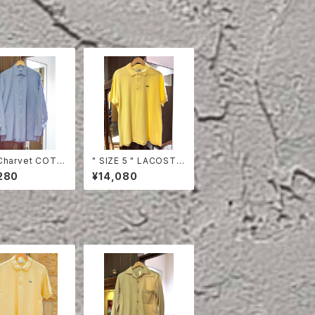
Charvet COTT
" SIZE 5 " LACOSTE
HIRT
POLO SHIRT YELLO
280
¥14,080
W