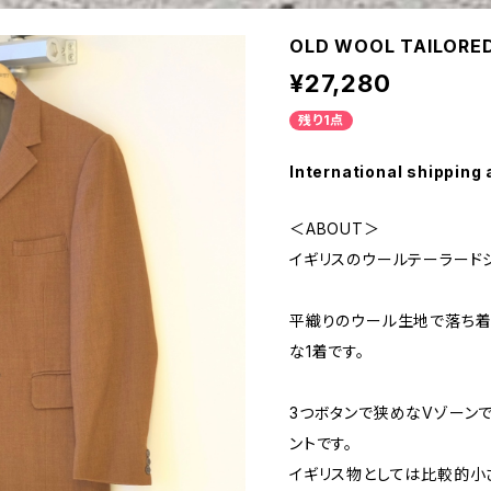
OLD WOOL TAILORE
¥27,280
残り1点
International shipping 
＜ABOUT＞
イギリスのウールテーラードジ
平織りのウール生地で落ち着
な1着です。
3つボタンで狭めなVゾーン
ントです。
イギリス物としては比較的小