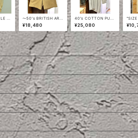
 LE G
〜50's BRITISH ARM
40's COTTON PULL
"SIZ
RRING
Y COTTON SHORT
OVER SHIRT
POLO
¥18,480
¥25,080
¥10,
ED JA
S