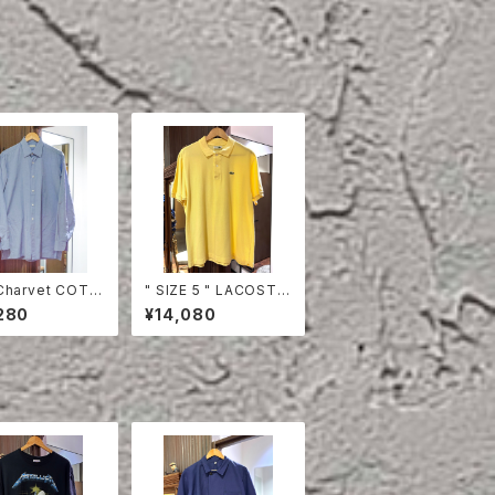
Charvet COTT
" SIZE 5 " LACOSTE
HIRT
POLO SHIRT YELLO
280
¥14,080
W