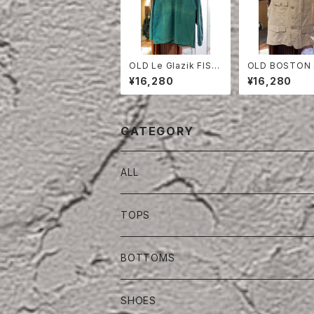
OLD Le Glazik FISH
OLD BOSTON
ERMAN SMOCK
RE COTTON×
¥16,280
¥16,280
VEST
CATEGORY
ALL
TOPS
BOTTOMS
SHOES