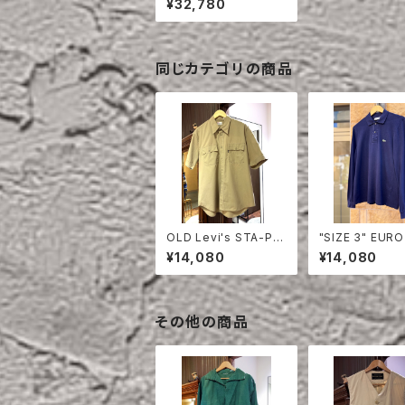
¥32,780
同じカテゴリの商品
OLD Levi's STA-PR
"SIZE 3" EURO
EST HALF SLEEVE S
OSTE POLO S
¥14,080
¥14,080
HIRT
LONG SLEEVE
その他の商品