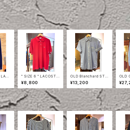
 LAC
" SIZE 6 " LACOSTE
OLD Blanchard STRI
OLD 
HIRT
POLO SHIRT RED
PE COTTON HALF S
ON S
¥8,800
¥13,200
¥27,
LEEVE SHIRT