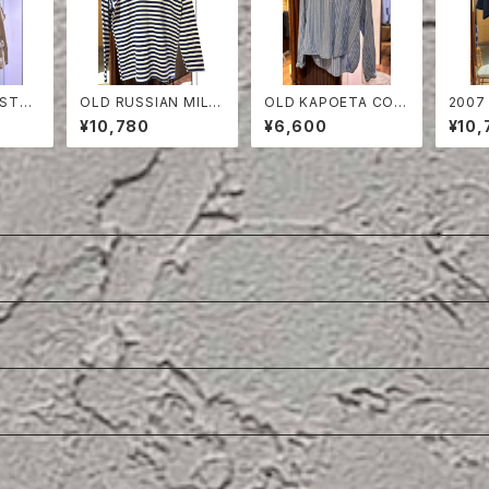
 STO
OLD RUSSIAN MILIT
OLD KAPOETA COT
2007
POLY
ARY BORDER CUT-
TON PULLOVER SHI
SHIR
¥10,780
¥6,600
¥10,
SEW
RT