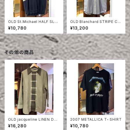
OLD St.Michael HALF SLEE
OLD Blanchard STRIPE CO
VE SWEAT SHIRT
TTON HALF SLEEVE SHIRT
¥10,780
¥13,200
その他の商品
OLD jacqueline LINEN DO
2007 METALLICA T- SHIRT
UBLE BREASTED SHIRT
¥16,280
¥10,780