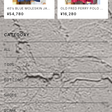
40's BLUE MOLESKIN JAC
OLD FRED PERRY POLO SH
KET
IRT
¥54,780
¥16,280
CATEGORY
ALL
TOPS
BOTTOMS
SHOES
SCARF