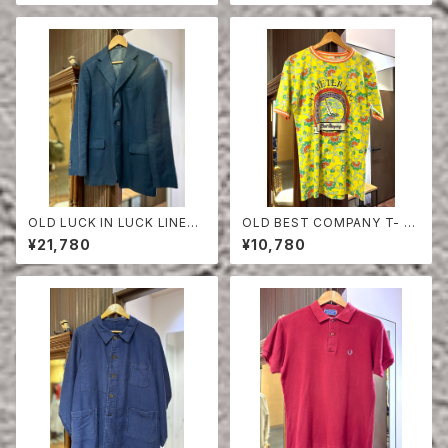
OLD LUCK IN LUCK LINEN
OLD BEST COMPANY T- S
TAILORED JACKET
HIRT
¥21,780
¥10,780