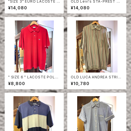
"SIZE 3" EURO LACOSTE P
OLD Levi's STA-PREST HA
OLO SHIRT LONG SLEEVE
LF SLEEVE SHIRT
¥14,080
¥14,080
" SIZE 6 " LACOSTE POLO
OLD LUCA ANDREA STRIPE
SHIRT RED
COTTON HALF SLEEVE SHI
¥8,800
¥10,780
RT