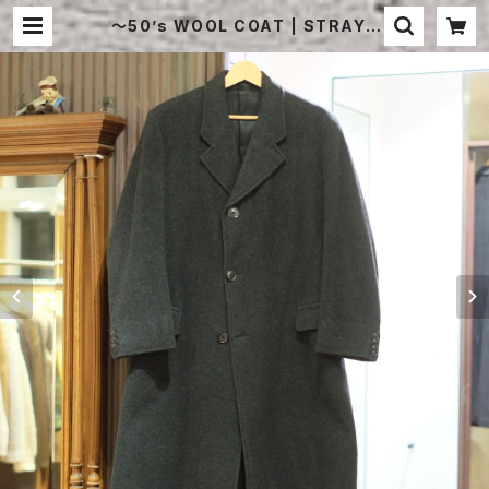
〜50’s WOOL COAT | STRAYS
HEEP ONLINE