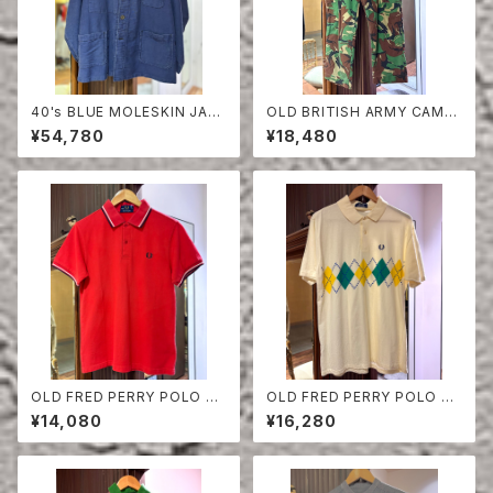
40's BLUE MOLESKIN JAC
OLD BRITISH ARMY CAMO
KET
UFLAGE TROUSERS
¥54,780
¥18,480
OLD FRED PERRY POLO SH
OLD FRED PERRY POLO SH
IRT
IRT
¥14,080
¥16,280