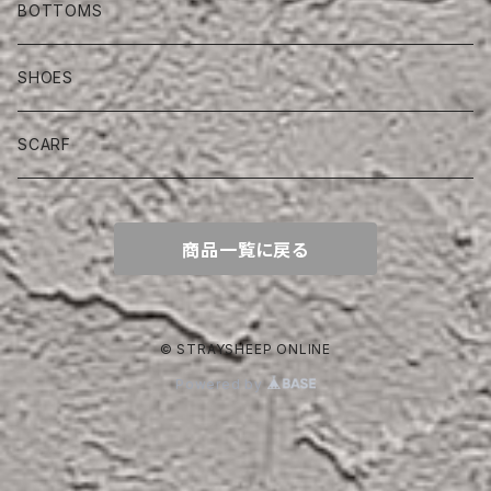
BOTTOMS
SHOES
SCARF
商品一覧に戻る
© STRAYSHEEP ONLINE
Powered by