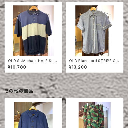
OLD St.Michael HALF SLEE
OLD Blanchard STRIPE CO
VE SWEAT SHIRT
TTON HALF SLEEVE SHIRT
¥10,780
¥13,200
その他の商品