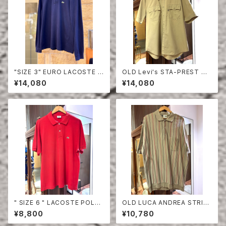
"SIZE 3" EURO LACOSTE P
OLD Levi's STA-PREST HA
OLO SHIRT LONG SLEEVE
LF SLEEVE SHIRT
¥14,080
¥14,080
" SIZE 6 " LACOSTE POLO
OLD LUCA ANDREA STRIPE
SHIRT RED
COTTON HALF SLEEVE SHI
¥8,800
¥10,780
RT