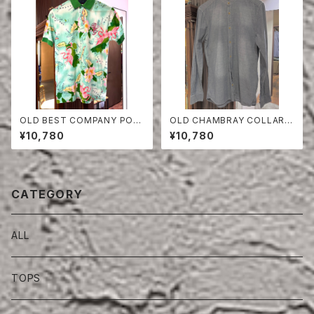
OLD BEST COMPANY POL
OLD CHAMBRAY COLLARE
O SHIRT
SS SHIRT
¥10,780
¥10,780
CATEGORY
ALL
TOPS