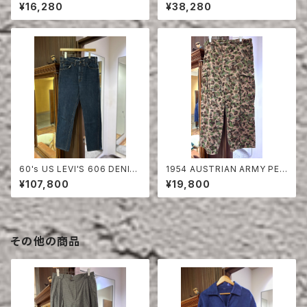
A DOT CAMO FIERD PANT
PANTS DEAD STOCK
¥16,280
¥38,280
S
60's US LEVI'S 606 DENIM
1954 AUSTRIAN ARMY PEA
PANTS
DOT CAMO FIERD PANTS
¥107,800
¥19,800
その他の商品