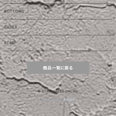
BOTTOMS
SHOES
SCARF
商品一覧に戻る
© STRAYSHEEP ONLINE
Powered by