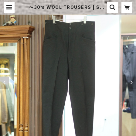
〜30’s WOOL TROUSERS | STR
AYSHEEP ONLINE