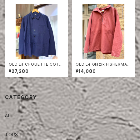
OLD La CHOUETTE COTT
OLD Le Glazik FISHERMAN
ON TWILL JACKET DEAD S
SMOCK ONE WASH
¥27,280
¥14,080
TOCK
CATEGORY
ALL
TOPS