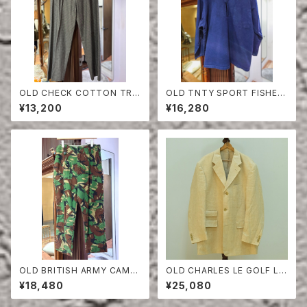
OLD CHECK COTTON TRO
OLD TNTY SPORT FISHER
USERS
MAN SMOCK
¥13,200
¥16,280
OLD BRITISH ARMY CAMO
OLD CHARLES LE GOLF LI
UFLAGE TROUSERS
NEN HERRINGBONE TAILO
¥18,480
¥25,080
RED JACKET