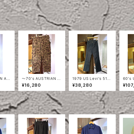
N AR
〜70's AUSTRIAN A
1979 US Levi's 517
60's 
CAMO
RMY PEA DOT CAM
DENIM PANTS DEAD
DENI
¥16,280
¥38,280
¥107
O FIERD PANTS
STOCK