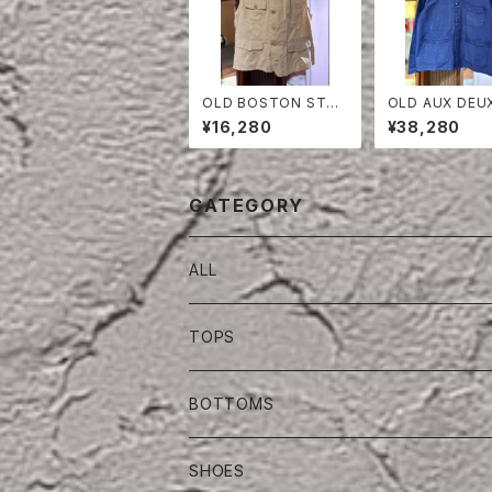
OLD BOSTON STO
OLD AUX DEUX T
RE COTTON×POLY
RE BLUE MOL
¥16,280
¥38,280
VEST
JACKET
CATEGORY
ALL
TOPS
BOTTOMS
SHOES