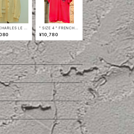
CHARLES LE G
" SIZE 4 " FRENCH L
LINEN HERRING
ACOSTE POLO SHI
,080
¥10,780
 TAILORED JA
RT HALF SLEEVE