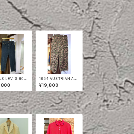
US LEVI'S 606
1954 AUSTRIAN AR
M PANTS
MY PEA DOT CAMO
,800
¥19,800
FIERD PANTS