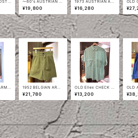
〜60's AUSTRIAN A
1973 AUSTRIAN AR
OLD 
RED
RMY PEA DOT CAM
MY PEA DOT CAMO
ON S
¥19,800
¥16,280
¥27,
O FIERD PANTS
FIERD PANTS
 ARMY
1952 BELGIAN ARMY
OLD Ellex CHECK LI
OLD A
 TRO
COTTON SHORTS
NEN HALF SLEEVE S
RE B
¥21,780
¥13,200
¥38
HIRT
JACK