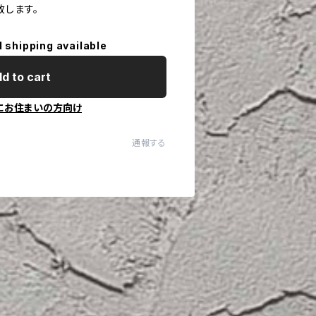
致します。
l shipping available
d to cart
にお住まいの方向け
通報する