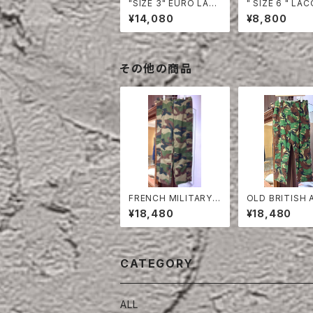
"SIZE 3" EURO LAC
" SIZE 6 " LACOSTE
OSTE POLO SHIRT
POLO SHIRT 
¥14,080
¥8,800
LONG SLEEVE
その他の商品
FRENCH MILITARY
OLD BRITISH
GORETEX PANTS
CAMOUFLAGE
¥18,480
¥18,480
USERS
CATEGORY
ALL