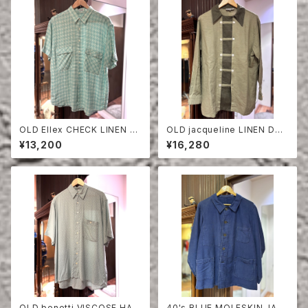
OLD Ellex CHECK LINEN H
OLD jacqueline LINEN DO
ALF SLEEVE SHIRT
UBLE BREASTED SHIRT
¥13,200
¥16,280
OLD benetti VISCOSE HAL
40's BLUE MOLESKIN JAC