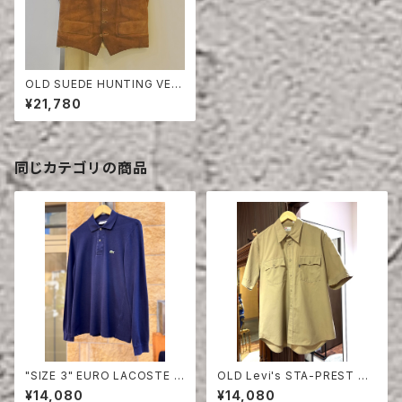
OLD SUEDE HUNTING VES
T
¥21,780
同じカテゴリの商品
"SIZE 3" EURO LACOSTE P
OLD Levi's STA-PREST HA
OLO SHIRT LONG SLEEVE
LF SLEEVE SHIRT
¥14,080
¥14,080