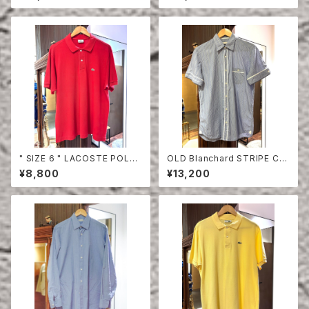
" SIZE 6 " LACOSTE POLO
OLD Blanchard STRIPE CO
SHIRT RED
TTON HALF SLEEVE SHIRT
¥8,800
¥13,200