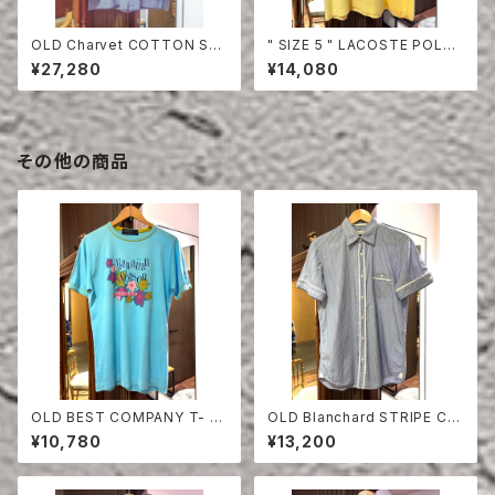
OLD Charvet COTTON SHI
" SIZE 5 " LACOSTE POLO
RT
SHIRT YELLOW
¥27,280
¥14,080
その他の商品
OLD BEST COMPANY T- S
OLD Blanchard STRIPE CO
HIRT
TTON HALF SLEEVE SHIRT
¥10,780
¥13,200